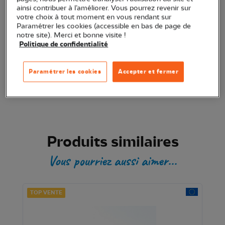
ainsi contribuer à l’améliorer. Vous pourrez revenir sur
Transaction sécurisée
votre choix à tout moment en vous rendant sur
Paramétrer les cookies (accessible en bas de page de
notre site). Merci et bonne visite !
Politique de confidentialité
Produit certifié
Paramétrer les cookies
Accepter et fermer
Produits similaires
Vous pourriez aussi aimer...
TOP VENTE