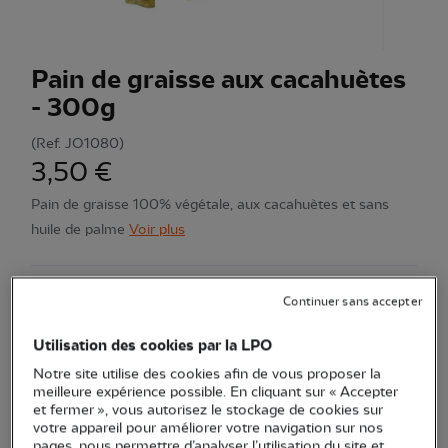
Pain de graisse aux cacahuètes
- 300g
(Ref.
JO1080
)
3,50 €
Pain de graisse 100% végétale, aux cacahuètes et sans
huile de palme
Voir plus
Continuer sans accepter
Quantité
Utilisation des cookies par la LPO
En stock
Notre site utilise des cookies afin de vous proposer la
meilleure expérience possible. En cliquant sur « Accepter
Ajouter au panier
et fermer », vous autorisez le stockage de cookies sur
votre appareil pour améliorer votre navigation sur nos
pages, nous permettre d’analyser l’utilisation du site et