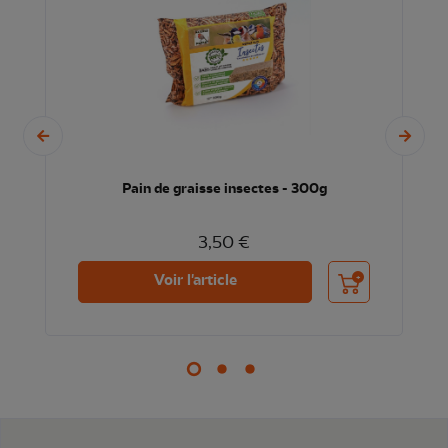
Pain de graisse insectes - 300g
3,50 €
nier
Ajouter au panier
Voir l'article