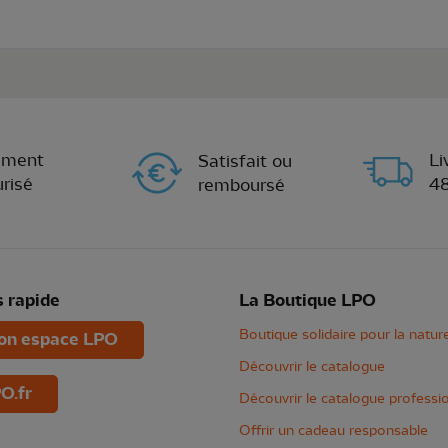
ement
Li
Satisfait ou
risé
4
remboursé
 rapide
La Boutique LPO
Boutique solidaire pour la natur
n espace LPO
Découvrir le catalogue
O.fr
Découvrir le catalogue professi
Offrir un cadeau responsable