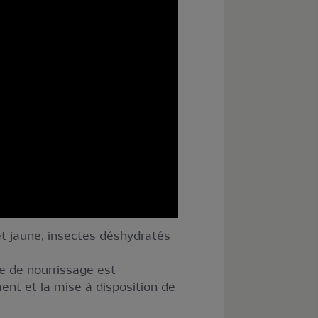
et jaune, insectes déshydratés
le de nourrissage est
nt et la mise à disposition de