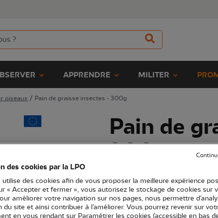
BSERVER
APPRENDRE
MILITER
PROM
r oiseaux
/
Pain de graisse insectes - 300g
Pain de gr
300g
Continu
on des cookies par la LPO
(Ref.
JO1081
)
 utilise des cookies afin de vous proposer la meilleure expérience pos
3,50 €
sur « Accepter et fermer », vous autorisez le stockage de cookies sur 
pour améliorer votre navigation sur nos pages, nous permettre d’analy
ion du site et ainsi contribuer à l’améliorer. Vous pourrez revenir sur vot
Pain de graisse 100% végétale, au
nt en vous rendant sur Paramétrer les cookies (accessible en bas d