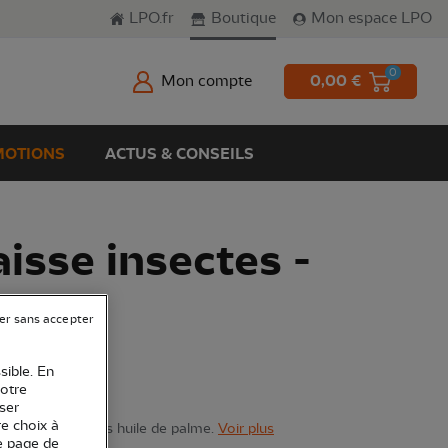
LPO.fr
Boutique
Mon espace LPO
0
Mon compte
0,00 €
OTIONS
ACTUS & CONSEILS
aisse insectes -
er sans accepter
sible. En
votre
ser
re choix à
x insectes et sans huile de palme.
Voir plus
e page de