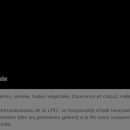
tes, avoine, huiles végétales (tournesol et colza), mill
préconisations de la LPO : la temporalité d'aide hiverna
bre (dès les premières gelées) à la fin mars uniqueme
année.