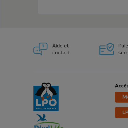
Aide et
Pai
contact
sécu
Accès
Mo
LP