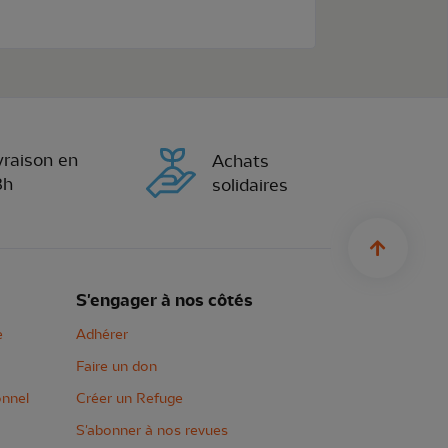
vraison en
Achats
8h
solidaires
sylius.u
S'engager à nos côtés
e
Adhérer
Faire un don
onnel
Créer un Refuge
S'abonner à nos revues