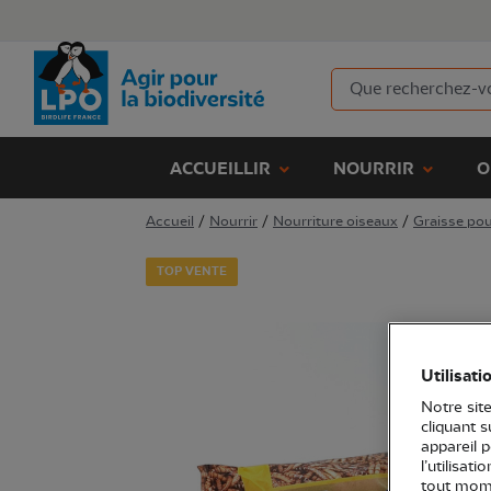
ACCUEILLIR
NOURRIR
O
Accueil
/
Nourrir
/
Nourriture oiseaux
/
Graisse pou
TOP VENTE
Utilisati
Notre site
cliquant 
appareil 
l’utilisat
tout mome