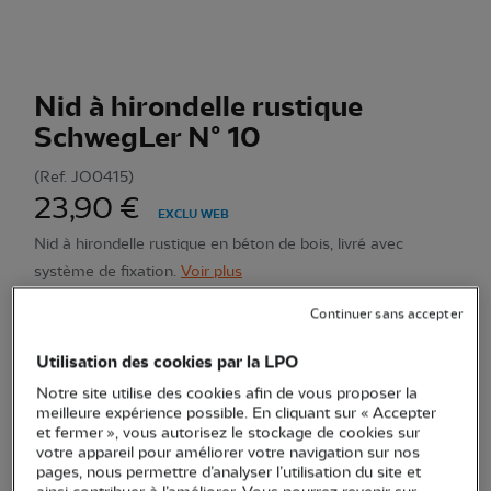
Nid à hirondelle rustique
SchwegLer N° 10
(Ref.
JO0415
)
23,90 €
EXCLU WEB
Nid à hirondelle rustique en béton de bois, livré avec
système de fixation.
Voir plus
Continuer sans accepter
Quantité
Utilisation des cookies par la LPO
Notre site utilise des cookies afin de vous proposer la
Disponible sous 20 jours
meilleure expérience possible. En cliquant sur « Accepter
Livraison partielle/totale
et fermer », vous autorisez le stockage de cookies sur
Être averti de la disponibilité
votre appareil pour améliorer votre navigation sur nos
pages, nous permettre d’analyser l’utilisation du site et