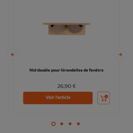
Nid double pour hirondelles de fenêtre
26,90 €
nier
Ajouter au panier
Voir l'article