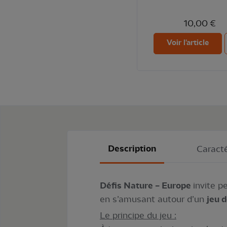
10,00 €
Voir l'article
Description
Caracté
Défis Nature – Europe
invite p
en s’amusant autour d’un
jeu 
Le principe du jeu :