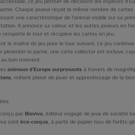
 accessible, ce jeu permet de découvrir les espèces d'E
 partie. Chaque joueur reçoit le même nombre de cartes 
ant une caractéristique de l’animal visible sur sa premi
ation. Il annonce sa valeur, et les autres joueurs en fo
e remporte le tour et récupère les cartes en jeu.
 le maître du jeu pour le tour suivant. Le jeu continue 
r pimenter la partie, une carte collector est incluse, ca
es au bon moment.
des
animaux d'Europe surprenants
à travers de magnifi
tions
, mêlant plaisir de jouer et apprentissage de la biod
utes
t conçu par
Bioviva
, éditeur engagé de jeux de société l
viva sont
éco-conçus
, à partir de papier issu de forêts 