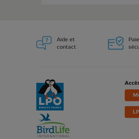
Aide et
Pai
contact
sécu
Accès
Mo
LP