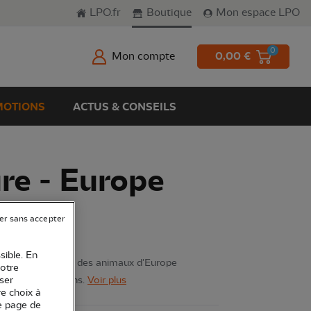
LPO.fr
Boutique
Mon espace LPO
0
Mon compte
0,00 €
OTIONS
ACTUS & CONSEILS
re - Europe
er sans accepter
sible. En
u à la découverte des animaux d'Europe
votre
s à partir de 7 ans.
Voir plus
ser
re choix à
e page de