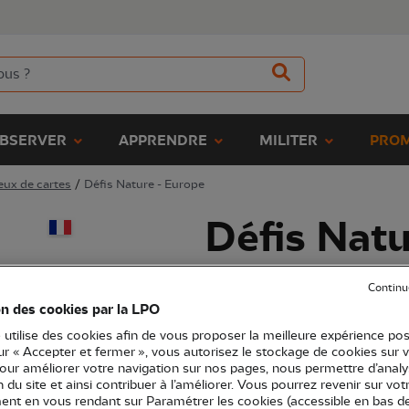
BSERVER
APPRENDRE
MILITER
PROM
eux de cartes
/
Défis Nature - Europe
Défis Natu
(Ref.
EN1518
)
Continu
10,00 €
on des cookies par la LPO
 utilise des cookies afin de vous proposer la meilleure expérience pos
Jeu de cartes ludique et éco-conç
sur « Accepter et fermer », vous autorisez le stockage de cookies sur 
surprenants, pour enfants et adulte
pour améliorer votre navigation sur nos pages, nous permettre d’analy
ion du site et ainsi contribuer à l’améliorer. Vous pourrez revenir sur vot
nt en vous rendant sur Paramétrer les cookies (accessible en bas d