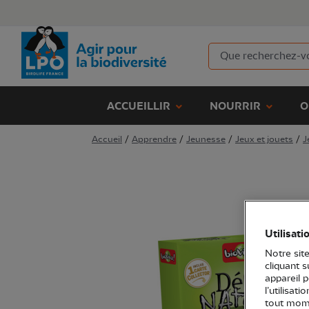
ACCUEILLIR
NOURRIR
O
Accueil
/
Apprendre
/
Jeunesse
/
Jeux et jouets
/
J
Utilisati
Notre site
cliquant 
appareil 
l’utilisat
tout mome