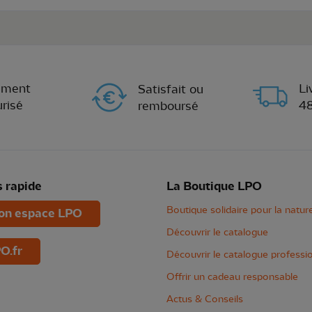
ement
Li
Satisfait ou
risé
4
remboursé
 rapide
La Boutique LPO
Boutique solidaire pour la natur
n espace LPO
Découvrir le catalogue
O.fr
Découvrir le catalogue professi
Offrir un cadeau responsable
Actus & Conseils