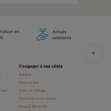
vraison en
Achats
8h
solidaires
sylius.u
S'engager à nos côtés
e
Adhérer
Faire un don
onnel
Créer un Refuge
S'abonner à nos revues
Devenir Bénévole