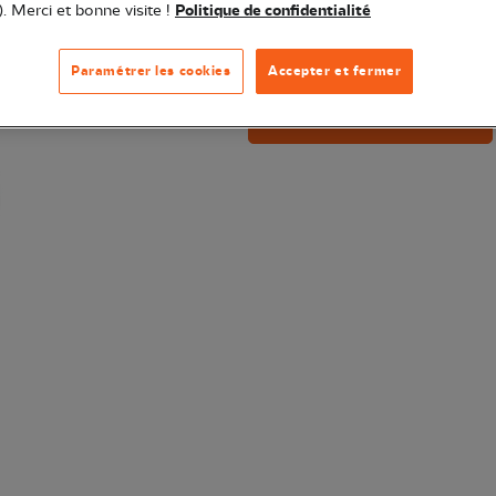
). Merci et bonne visite !
Politique de confidentialité
Quantité
Der
Paramétrer les cookies
Accepter et fermer
Ajouter au panier