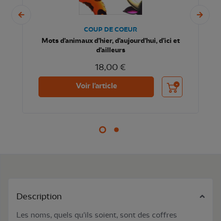
COUP DE COEUR
Mots d’animaux d’hier, d’aujourd’hui, d’ici et
d’ailleurs
18,00 €
nier
Ajouter au panier
Voir l'article
Description
Les noms, quels qu'ils soient, sont des coffres