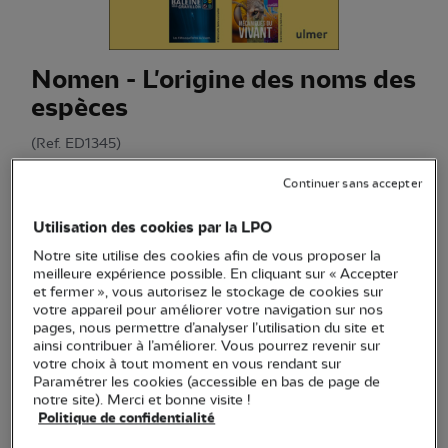
Nomen - L'origine des noms des
espèces
(Ref.
ED1345
)
25,00 €
Continuer sans accepter
Ce livre explore l'origine et les histoires fascinantes des
Utilisation des cookies par la LPO
noms d'espèces, mêlant culture, science, erreurs et
anecdotes.
Voir plus
Notre site utilise des cookies afin de vous proposer la
meilleure expérience possible. En cliquant sur « Accepter
et fermer », vous autorisez le stockage de cookies sur
votre appareil pour améliorer votre navigation sur nos
pages, nous permettre d’analyser l’utilisation du site et
Quantité
ainsi contribuer à l’améliorer. Vous pourrez revenir sur
votre choix à tout moment en vous rendant sur
En stock
Paramétrer les cookies (accessible en bas de page de
notre site). Merci et bonne visite !
Politique de confidentialité
Ajouter au panier