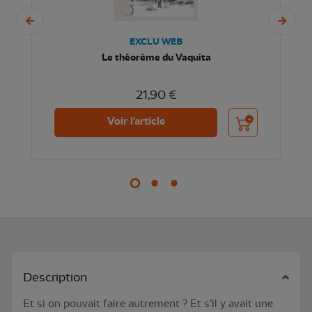
EXCLU WEB
Le théorème du Vaquita
21,90 €
nier
Ajouter au panier
Voir l'article
Description
Et si on pouvait faire autrement ? Et s’il y avait une