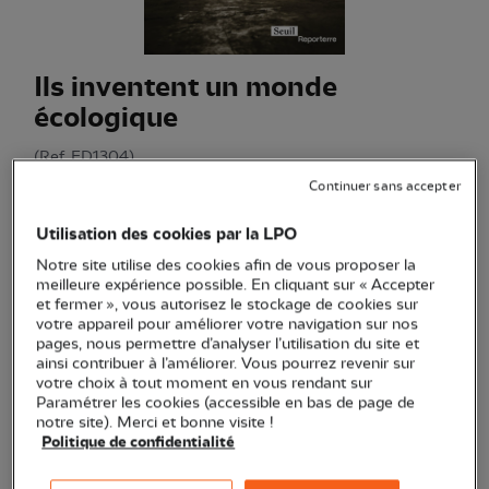
Ils inventent un monde
écologique
(Ref.
ED1304
)
12,90 €
Continuer sans accepter
Venez à la rencontre de ces "gens ordinaires qui prouvent
Utilisation des cookies par la LPO
que la transformation sociale n’est pas le privilège des
Notre site utilise des cookies afin de vous proposer la
puissants".
Voir plus
meilleure expérience possible. En cliquant sur « Accepter
et fermer », vous autorisez le stockage de cookies sur
votre appareil pour améliorer votre navigation sur nos
pages, nous permettre d’analyser l’utilisation du site et
Quantité
ainsi contribuer à l’améliorer. Vous pourrez revenir sur
votre choix à tout moment en vous rendant sur
Paramétrer les cookies (accessible en bas de page de
En stock
notre site). Merci et bonne visite !
Politique de confidentialité
Ajouter au panier