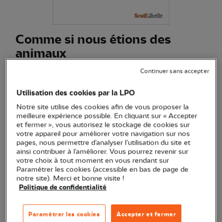
Comme si nous étions des
animaux
(Ref.
ED1300
)
Continuer sans accepter
4,90 €
Utilisation des cookies par la LPO
Un playdoyer autour de l'antispécisme, expliquant
Notre site utilise des cookies afin de vous proposer la
notamment que les luttes pour l'égalité incluent aussi la
meilleure expérience possible. En cliquant sur « Accepter
et fermer », vous autorisez le stockage de cookies sur
défense des animaux.
Voir plus
votre appareil pour améliorer votre navigation sur nos
pages, nous permettre d’analyser l’utilisation du site et
ainsi contribuer à l’améliorer. Vous pourrez revenir sur
votre choix à tout moment en vous rendant sur
Quantité
Paramétrer les cookies (accessible en bas de page de
notre site). Merci et bonne visite !
Politique de confidentialité
En stock
Paramétrer les cookies
Accepter et fermer
Ajouter au panier