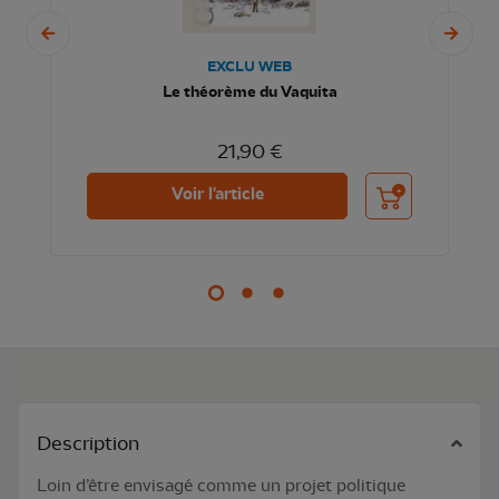
EXCLU WEB
Le théorème du Vaquita
21,90 €
nier
Ajouter au panier
Voir l'article
Description
Loin d’être envisagé comme un projet politique