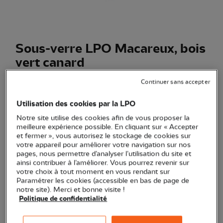
Sous-verre LPO Macareux, bois
vert canard
(Ref.
EC1140
)
Continuer sans accepter
4,90 €
Utilisation des cookies par la LPO
Le Macareux moine s'invite à table ! Un dessous de verre
Notre site utilise des cookies afin de vous proposer la
pour protéger vos surfaces et montrer votre engagement
meilleure expérience possible. En cliquant sur « Accepter
environnemental.
Voir plus
et fermer », vous autorisez le stockage de cookies sur
votre appareil pour améliorer votre navigation sur nos
pages, nous permettre d’analyser l’utilisation du site et
ainsi contribuer à l’améliorer. Vous pourrez revenir sur
votre choix à tout moment en vous rendant sur
Quantité
Paramétrer les cookies (accessible en bas de page de
notre site). Merci et bonne visite !
En stock
Politique de confidentialité