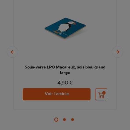
Sous-verre LPO Macareux, bois bleu grand
large
4,90 €
nier
Ajouter au panier
Voir l'article