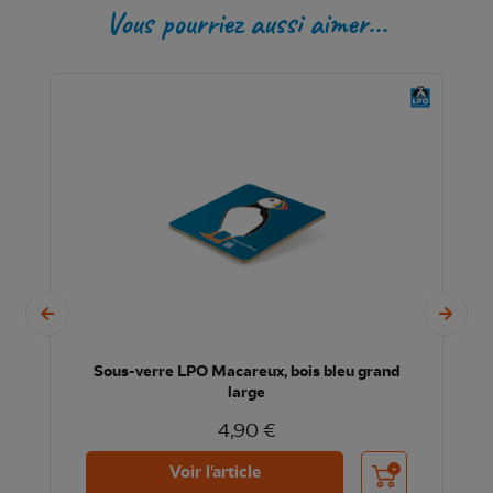
Vous pourriez aussi aimer...
Sous-verre LPO Macareux, bois bleu grand
large
4,90 €
nier
Ajouter au panier
Voir l'article