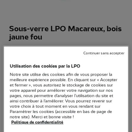
Sous-verre LPO Macareux, bois
jaune fou
(Ref.
EC1138
)
Continuer sans accepter
4,90 €
Le Macareux moine s'invite à table ! Un dessous de verre
Utilisation des cookies par la LPO
pour protéger vos surfaces et montrer votre engagement
Notre site utilise des cookies afin de vous proposer la
meilleure expérience possible. En cliquant sur « Accepter
environnemental.
Voir plus
et fermer », vous autorisez le stockage de cookies sur
votre appareil pour améliorer votre navigation sur nos
Couleur(s)
pages, nous permettre d’analyser l’utilisation du site et
ainsi contribuer à l’améliorer. Vous pourrez revenir sur
votre choix à tout moment en vous rendant sur
Paramétrer les cookies (accessible en bas de page de
notre site). Merci et bonne visite !
Politique de confidentialité