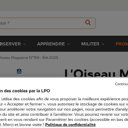
BSERVER
APPRENDRE
MILITER
PROM
Oiseau Magazine N°159 - Été 2025
L'Oiseau 
N°159 - É
Continu
on des cookies par la LPO
 utilise des cookies afin de vous proposer la meilleure expérience pos
(Ref.
RV0399
)
sur « Accepter et fermer », vous autorisez le stockage de cookies sur 
6,00 €
pour améliorer votre navigation sur nos pages, nous permettre d’analy
EXCLU WEB
ion du site et ainsi contribuer à l’améliorer. Vous pourrez revenir sur vot
nt en vous rendant sur Paramétrer les cookies (accessible en bas d
L'Oiseau Mag est la revue nature t
). Merci et bonne visite !
Politique de confidentialité