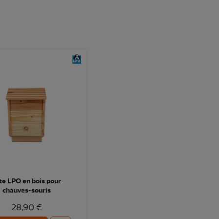
te LPO en bois pour
chauves-souris
28,90 €