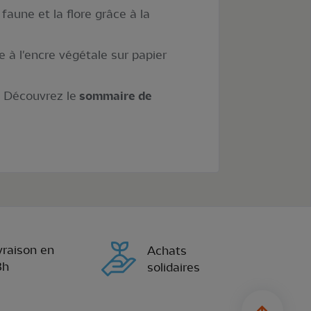
aune et la flore grâce à la
 à l'encre végétale sur papier
". Découvrez le
sommaire de
vraison en
Achats
8h
solidaires
sylius.u