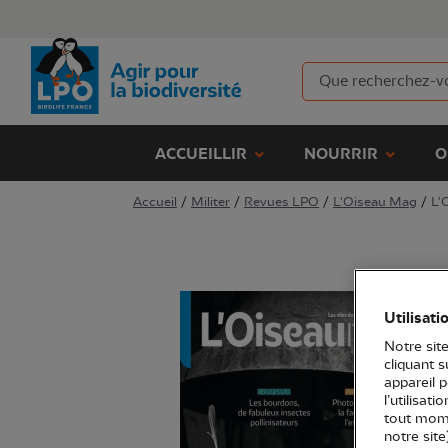
ACCUEILLIR
NOURRIR
O
Accueil
/
Militer
/
Revues LPO
/
L'Oiseau Mag
/
L'
Utilisati
Notre site
cliquant 
appareil 
l’utilisat
tout mome
notre site