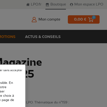
LPO.fr
Boutique
Mon espace LPO
0
Mon compte
0,00 €
OTIONS
ACTUS & CONSEILS
Magazine
té 2025
er sans accepter
sible. En
votre
ser
re choix à
e page de
rimestrielle de la LPO. Thématique du n°159 :