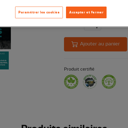
chauves-souris, les reines de la nui
Paramétrer les cookies
Accepter et fermer
Quantité
En 
Ajouter au panier
Produit certifié