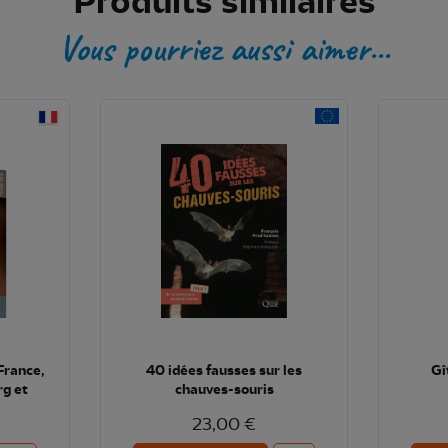
Produits similaires
Vous pourriez aussi aimer...
France,
40 idées fausses sur les
Gî
g et
chauves-souris
23,00 €