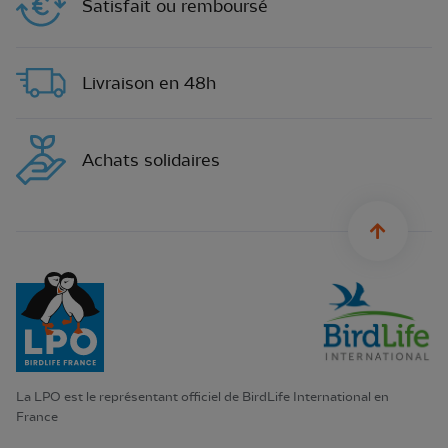
Satisfait ou remboursé
Livraison en 48h
Achats solidaires
sylius.u
La LPO est le représentant officiel de BirdLife International en
France