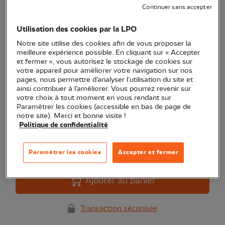
Continuer sans accepter
Utilisation des cookies par la LPO
L'Oiseau Mag n° 18
Notre site utilise des cookies afin de vous proposer la
meilleure expérience possible. En cliquant sur « Accepter
(Ref.
RV0001
)
et fermer », vous autorisez le stockage de cookies sur
3,05 €
votre appareil pour améliorer votre navigation sur nos
EXCLU WEB
pages, nous permettre d’analyser l’utilisation du site et
L'Oiseau Magazine n° 18 - 1er trimestre 1990
Voir plus
ainsi contribuer à l’améliorer. Vous pourrez revenir sur
votre choix à tout moment en vous rendant sur
Paramétrer les cookies (accessible en bas de page de
notre site). Merci et bonne visite !
Politique de confidentialité
Quantité
Dernières pièces en stock !
Paramétrer les cookies
Accepter et fermer
Ajouter au panier
Transaction sécurisée