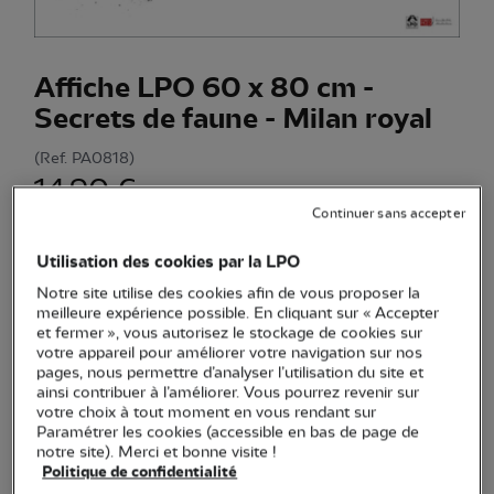
Affiche LPO 60 x 80 cm -
Secrets de faune - Milan royal
(Ref.
PA0818
)
14,90 €
Continuer sans accepter
Saurez-vous retrouver 20 espèces cachées de rapaces
diurnes dans ce dessin poétique de Milan royal au plumage
Utilisation des cookies par la LPO
floral ?
Voir plus
Notre site utilise des cookies afin de vous proposer la
meilleure expérience possible. En cliquant sur « Accepter
et fermer », vous autorisez le stockage de cookies sur
votre appareil pour améliorer votre navigation sur nos
Quantité
pages, nous permettre d’analyser l’utilisation du site et
ainsi contribuer à l’améliorer. Vous pourrez revenir sur
votre choix à tout moment en vous rendant sur
En stock
Paramétrer les cookies (accessible en bas de page de
notre site). Merci et bonne visite !
Politique de confidentialité
Ajouter au panier