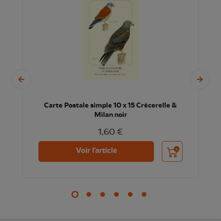
Carte Postale simple 10 x 15 Crécerelle &
Milan noir
1,60 €
nier
Ajouter au panier
Voir l'article