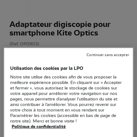
Adaptateur digiscopie pour
smartphone Kite Optics
(Ref.
OP0903
)
85,00 €
Continuer sans accepter
Prix conseillé de la marque : 95 €
Utilisation des cookies par la LPO
Un adaptateur digiscopie Kite pour associer facilement
votre smartphone à vos jumelles, votre longue-vue ou
Notre site utilise des cookies afin de vous proposer la
meilleure expérience possible. En cliquant sur « Accepter
monoculaire.
Voir plus
et fermer », vous autorisez le stockage de cookies sur
votre appareil pour améliorer votre navigation sur nos
pages, nous permettre d’analyser l’utilisation du site et
ainsi contribuer à l’améliorer. Vous pourrez revenir sur
Quantité
votre choix à tout moment en vous rendant sur
Paramétrer les cookies (accessible en bas de page de
notre site). Merci et bonne visite !
En stock
Politique de confidentialité