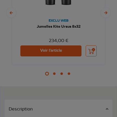
EXCLU WEB
Jumelles Kite Ursus 8x32
234,00 €
nier
Ajouter au panier
Voir l'article
Description