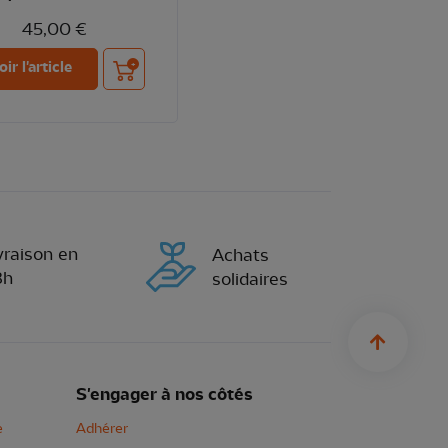
45,00 €
Ajouter au panier
oir l'article
vraison en
Achats
8h
solidaires
sylius.u
S'engager à nos côtés
e
Adhérer