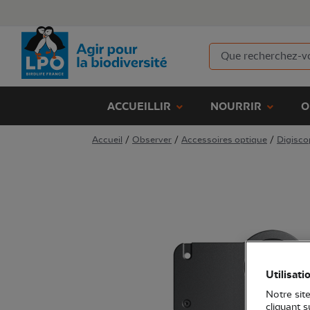
ACCUEILLIR
NOURRIR
O
Accueil
/
Observer
/
Accessoires optique
/
Digisco
Utilisati
Notre site
cliquant 