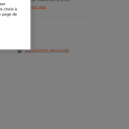
ou votre longue-vue Swarovski à votre
ser
digiscopie VPA 2
Voir plus
re choix à
e page de
stock
Transaction sécurisée