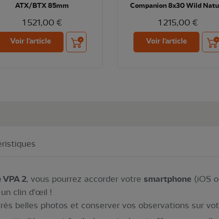
ATX/BTX 85mm
Companion 8x30 Wild Natu
1 521,00 €
1 215,00 €
Ajouter au panier
Ajou
Voir l'article
Voir l'article
ristiques
e VPA 2
, vous pourrez accorder votre
smartphone
(iOS o
n clin d'œil !
très belles photos et conserver vos observations sur vot