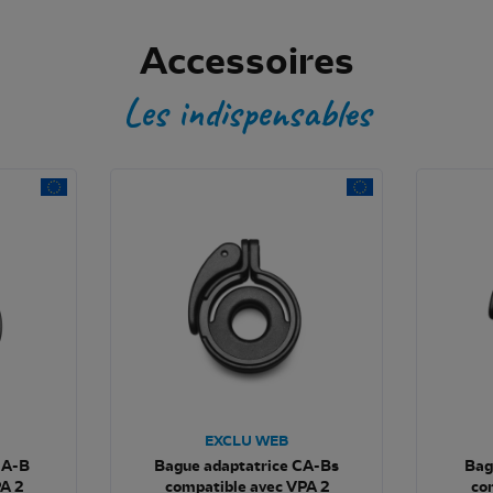
Accessoires
Les indispensables
EXCLU WEB
CA-B
Bague adaptatrice CA-Bs
Bag
A 2
compatible avec VPA 2
co