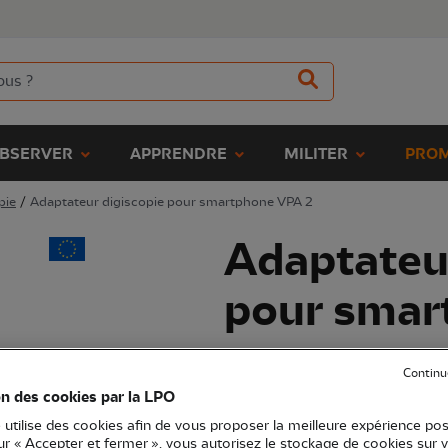
BSERVER
APPRENDRE
MILITER
PROM
pie
/
Adaptateur digiscopie pour smartphone VPA 2
Adaptateur
pour smar
(Ref.
OP0891
)
Continu
179,00 €
on des cookies par la LPO
EXCLU WEB
Prix conseillé de la marque : 195 €
 utilise des cookies afin de vous proposer la meilleure expérience pos
sur « Accepter et fermer », vous autorisez le stockage de cookies sur 