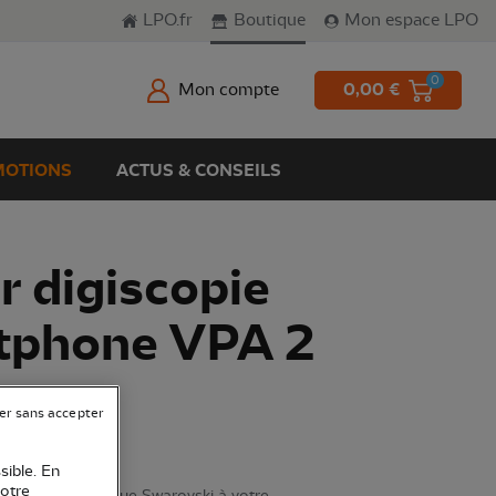
LPO.fr
Boutique
Mon espace LPO
0
Mon compte
0,00 €
OTIONS
ACTUS & CONSEILS
 digiscopie
tphone VPA 2
er sans accepter
sible. En
votre