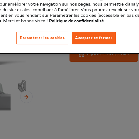
Associer facilement vos jumelles 
pour améliorer votre navigation sur nos pages, nous permettre d’analy
smartphone grâce à l'adaptateur 
ion du site et ainsi contribuer à l’améliorer. Vous pourrez revenir sur vot
nt en vous rendant sur Paramétrer les cookies (accessible en bas d
). Merci et bonne visite !
Politique de confidentialité
Quantité
En 
Paramétrer les cookies
Accepter et fermer
Ajouter au panier