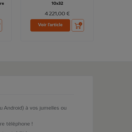
re
10x32
4 221,00 €
ter au panier
Ajouter au panier
Voir l'article
u Android) à vos jumelles ou
re téléphone !