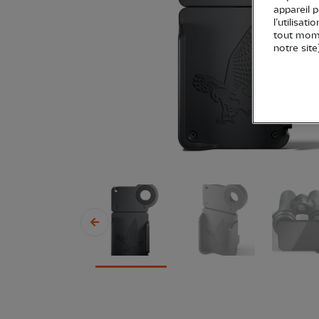
appareil 
l’utilisat
tout mome
notre site