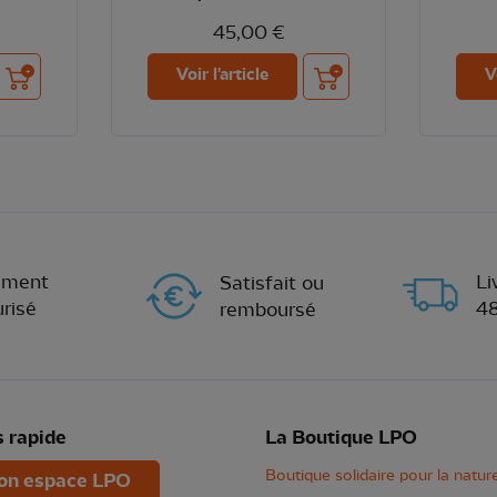
45,00 €
Ajouter au panier
Ajouter au panier
Voir l'article
V
ement
Li
Satisfait ou
risé
4
remboursé
 rapide
La Boutique LPO
Boutique solidaire pour la natur
n espace LPO