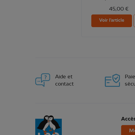
45,00 €
Voir l'article
Aide et
Pai
contact
sécu
Accès
Mo