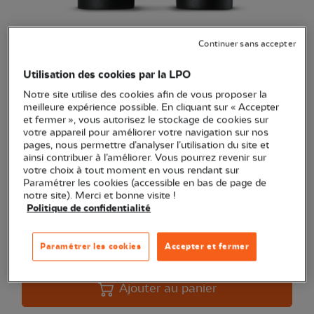
Continuer sans accepter
Jumelles Leica Trinovid 10x32
HD
Utilisation des cookies par la LPO
Notre site utilise des cookies afin de vous proposer la
(Ref.
OP0490
)
meilleure expérience possible. En cliquant sur « Accepter
999,00 €
et fermer », vous autorisez le stockage de cookies sur
EXCLU WEB
votre appareil pour améliorer votre navigation sur nos
Nouvelles Jumelles semi-compactes Trinovid 10x32 HD
pages, nous permettre d’analyser l’utilisation du site et
ainsi contribuer à l’améliorer. Vous pourrez revenir sur
Voir plus
votre choix à tout moment en vous rendant sur
Paramétrer les cookies (accessible en bas de page de
notre site). Merci et bonne visite !
Politique de confidentialité
Quantité
Paramétrer les cookies
Accepter et fermer
En stock
Ajouter au panier