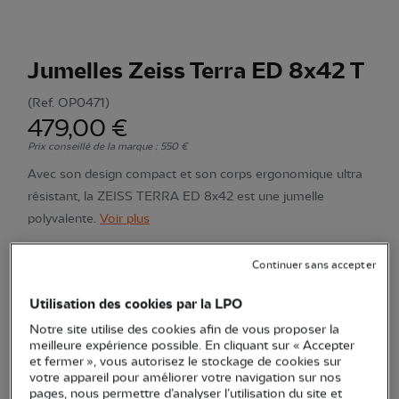
Jumelles Zeiss Terra ED 8x42 T
(Ref.
OP0471
)
479,00 €
Prix conseillé de la marque : 550 €
Avec son design compact et son corps ergonomique ultra
résistant, la ZEISS TERRA ED 8x42 est une jumelle
polyvalente.
Voir plus
Continuer sans accepter
Quantité
Utilisation des cookies par la LPO
Notre site utilise des cookies afin de vous proposer la
En stock
meilleure expérience possible. En cliquant sur « Accepter
et fermer », vous autorisez le stockage de cookies sur
votre appareil pour améliorer votre navigation sur nos
Ajouter au panier
pages, nous permettre d’analyser l’utilisation du site et