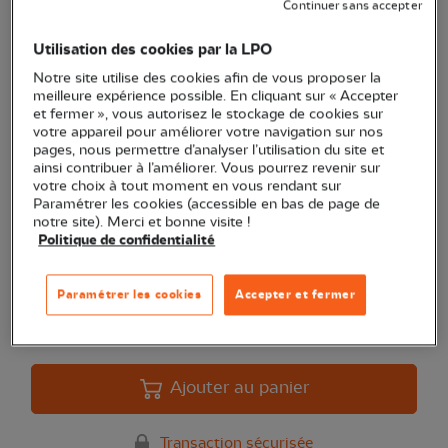
Continuer sans accepter
Utilisation des cookies par la LPO
Jumelles Leica Ultravid 8x32
Notre site utilise des cookies afin de vous proposer la
meilleure expérience possible. En cliquant sur « Accepter
HD plus
et fermer », vous autorisez le stockage de cookies sur
votre appareil pour améliorer votre navigation sur nos
(Ref.
OP0393
)
pages, nous permettre d’analyser l’utilisation du site et
1 999,00 €
ainsi contribuer à l’améliorer. Vous pourrez revenir sur
EXCLU WEB
votre choix à tout moment en vous rendant sur
Paramétrer les cookies (accessible en bas de page de
Jumelles Leica Ultravid 8x32 HD plus
Voir plus
notre site). Merci et bonne visite !
Politique de confidentialité
Quantité
Paramétrer les cookies
Accepter et fermer
En stock
Ajouter au panier
Transaction sécurisée