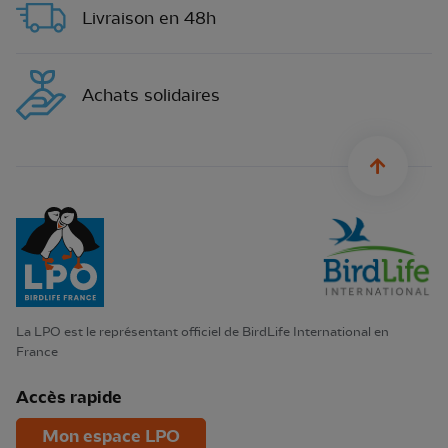
Livraison en 48h
Achats solidaires
sylius.u
La LPO est le représentant officiel de BirdLife International en
France
Accès rapide
Mon espace LPO