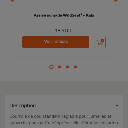
Assise nomade WildSeat® - Kaki
18,90 €
nier
Ajouter au panier
Voir l'article
Description
Courroie de cou standard réglable pour jumelles et
appareils photos. En néoprène, elle réduit la sensation