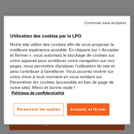
Courroie de cou en néoprène
Continuer sans accepter
(Ref.
OP0166
)
Utilisation des cookies par la LPO
22,90 €
Notre site utilise des cookies afin de vous proposer la
Prix conseillé de la marque : 24,9 €
meilleure expérience possible. En cliquant sur « Accepter
et fermer », vous autorisez le stockage de cookies sur
Courroie de cou en néoprène pour jumelles
Voir plus
votre appareil pour améliorer votre navigation sur nos
pages, nous permettre d’analyser l’utilisation du site et
ainsi contribuer à l’améliorer. Vous pourrez revenir sur
votre choix à tout moment en vous rendant sur
Quantité
Paramétrer les cookies (accessible en bas de page de
notre site). Merci et bonne visite !
Politique de confidentialité
En stock à partir du 10/08/2026
Livraison partielle/totale
Être averti de la disponibilité
Paramétrer les cookies
Accepter et fermer
Ajouter au panier