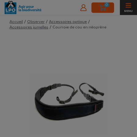
0
MENU
Accueil
/
Observer
/
Accessoires optique
/
Accessoires jumelles
/
Courroie de cou en néoprène