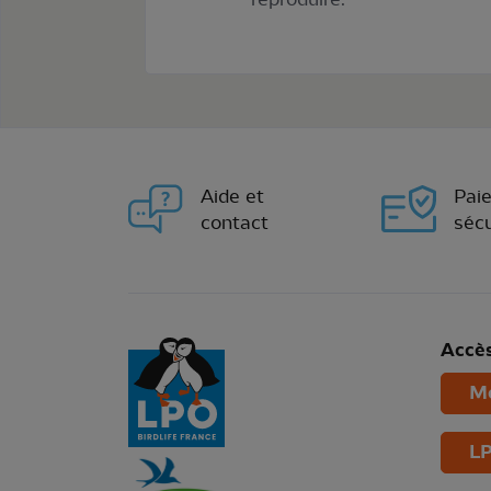
Aide et
Pai
contact
sécu
Accès
Mo
LP