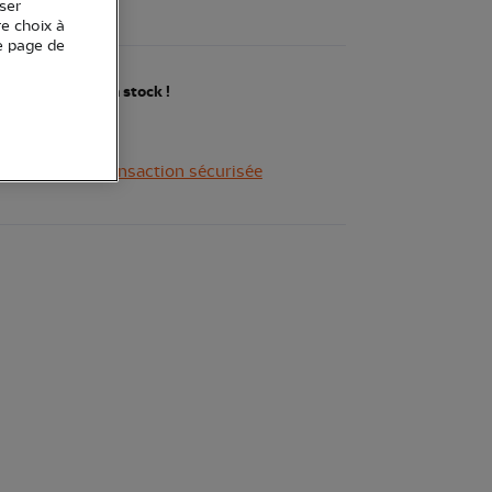
ieurs.
Voir plus
ser
re choix à
e page de
nières pièces en stock !
Transaction sécurisée