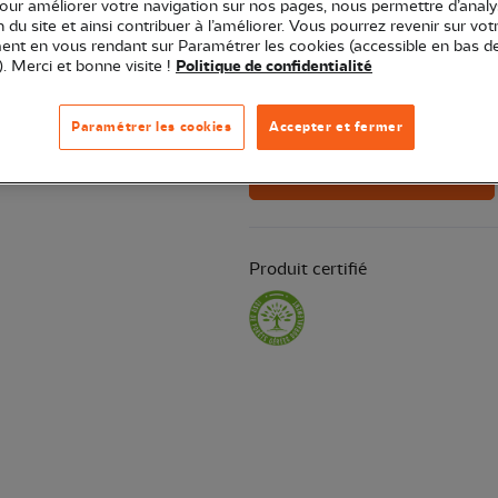
comprenant 2 compartiments intér
pour améliorer votre navigation sur nos pages, nous permettre d’analy
ion du site et ainsi contribuer à l’améliorer. Vous pourrez revenir sur vot
nt en vous rendant sur Paramétrer les cookies (accessible en bas d
). Merci et bonne visite !
Politique de confidentialité
Quantité
Der
Paramétrer les cookies
Accepter et fermer
Ajouter au panier
Produit certifié