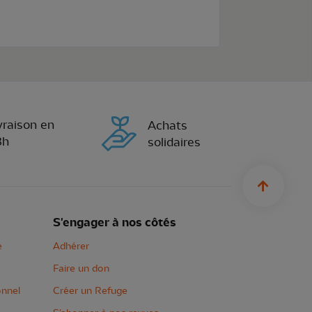
vraison en
Achats
8h
solidaires
sylius.u
S'engager à nos côtés
e
Adhérer
Faire un don
onnel
Créer un Refuge