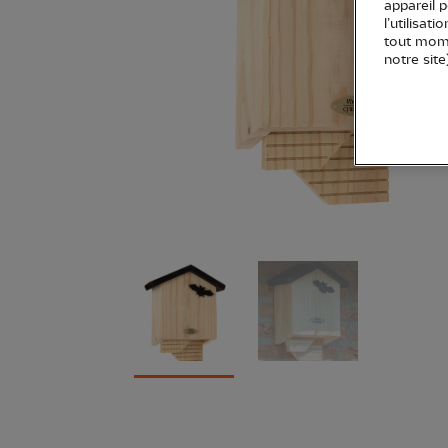
appareil 
l’utilisat
tout mome
notre site