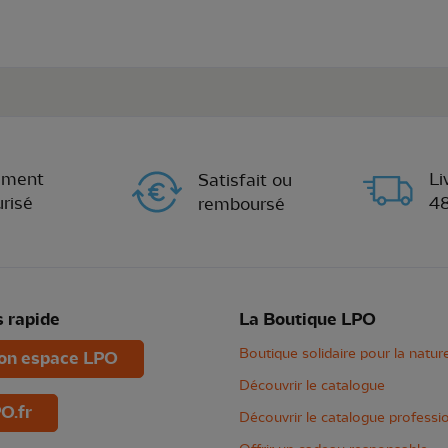
ement
Li
Satisfait ou
risé
4
remboursé
 rapide
La Boutique LPO
Boutique solidaire pour la natur
n espace LPO
Découvrir le catalogue
O.fr
Découvrir le catalogue professi