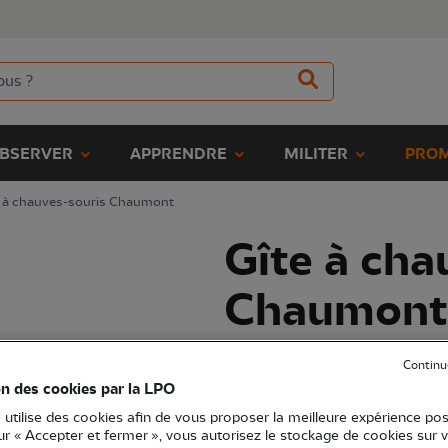
BSERVER
APPRENDRE
MILITER
PROM
e à chauves-souris Chaumont
Gîte à cha
Chaumont
(Ref.
JO1328
)
Continu
29,90 €
on des cookies par la LPO
EXCLU WEB
 utilise des cookies afin de vous proposer la meilleure expérience pos
Gîte à chauves-souris en pin avec 
sur « Accepter et fermer », vous autorisez le stockage de cookies sur 