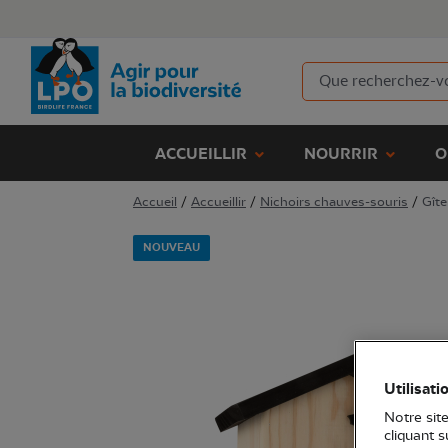
ACCUEILLIR
NOURRIR
O
Accueil
/
Accueillir
/
Nichoirs chauves-souris
/
Gît
NOUVEAU
Utilisati
Notre site
cliquant 