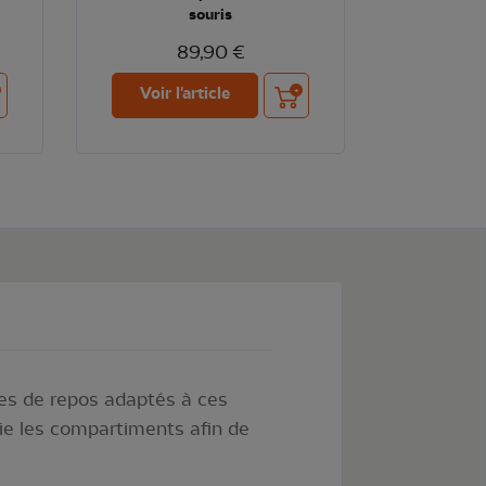
souris
89,90 €
ter au panier
Ajouter au panier
Voir l'article
ces de repos adaptés à ces
lie les compartiments afin de