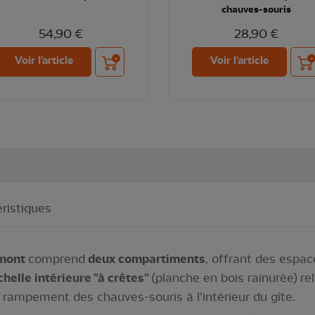
chauves-souris
54,90 €
28,90 €
Ajouter au panier
Ajou
Voir l'article
Voir l'article
ristiques
umont
comprend
deux compartiments
, offrant des espa
chelle intérieure "à crêtes"
(planche en bois rainurée) re
e rampement des chauves-souris à l’intérieur du gîte.