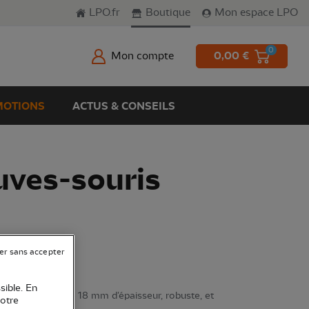
LPO.fr
Boutique
Mon espace LPO
0
Mon compte
0,00 €
OTIONS
ACTUS & CONSEILS
uves-souris
er sans accepter
sible. En
parois en bois de 18 mm d'épaisseur, robuste, et
votre