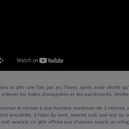
ez le gîte une fois par an, l'hiver, après avoir vérifié qu
nlever les toiles d'araignées et les excréments. Vérifie
sitionnez le nichoir à une hauteur minimum de 3 mètres,
 ensoleillé, à l’abri du vent, orienté sud, sud-est ou s
toit avancé, ce gîte offrira aux chauves-souris un refu