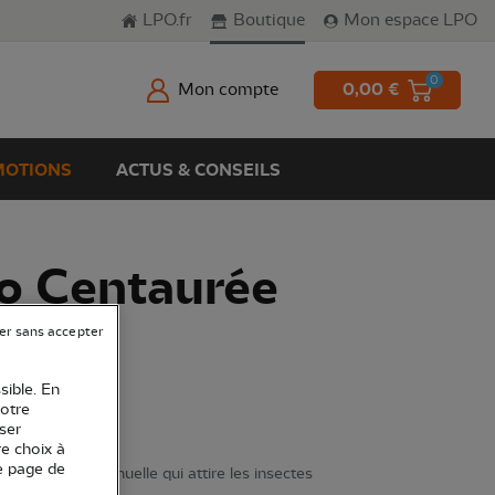
LPO.fr
Boutique
Mon espace LPO
0
Mon compte
0,00 €
OTIONS
ACTUS & CONSEILS
io Centaurée
er sans accepter
sible. En
votre
ser
re choix à
e page de
t une plante annuelle qui attire les insectes