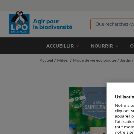
ACCUEILLIR
NOURRIR
O
Accueil
/
Militer
/
Mode de vie écologique
/
Jardin 
Utilisati
Notre site
cliquant 
appareil 
l’utilisat
tout mome
notre site