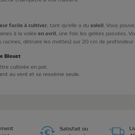
leur facile à cultiver
, tant qu’elle a du
soleil
. Vous pouve
aines à la volée
en avril
, une fois les gelées passées. V
s racines, détruire les mottes) sur 20 cm de profondeur e
ée Bleuet
tre cultivée en pot.
ment au vent et se ressème seule.
ement
Li
Satisfait ou