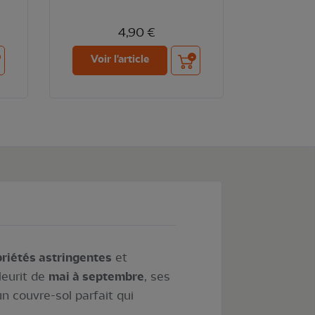
4,90 €
ter au panier
Ajouter au panier
Voir l'article
riétés astringentes
et
leurit de
mai à septembre
, ses
un couvre-sol parfait qui