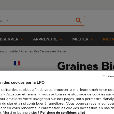
BSERVER
APPRENDRE
MILITER
PROM
responsable
/
Graines Bio Centaurée Bleuet
Graines B
Bleuet
Continu
on des cookies par la LPO
 utilise des cookies afin de vous proposer la meilleure expérience pos
(Ref.
JO1303
)
sur « Accepter et fermer », vous autorisez le stockage de cookies sur 
4,90 €
pour améliorer votre navigation sur nos pages, nous permettre d’analy
EXCLU WEB
ion du site et ainsi contribuer à l’améliorer. Vous pourrez revenir sur vot
nt en vous rendant sur Paramétrer les cookies (accessible en bas d
La Centaurée cyanus (ou Bleuet) es
). Merci et bonne visite !
Politique de confidentialité