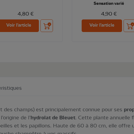
Sensation varié
4,80 €
4,90 €
Ajouter au panier
Ajou
Voir l'article
Voir l'article
ristiques
et des champs) est principalement connue pour ses
prop
 l’origine de l’
hydrolat de Bleuet
. Cette plante annuelle f
eilles et les papillons. Haute de 60 à 80 cm, elle offre 
 touche champêtre à vos massifs.