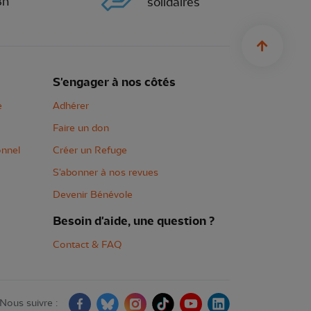
8h
solidaires
sylius.u
S'engager à nos côtés
e
Adhérer
Faire un don
onnel
Créer un Refuge
S'abonner à nos revues
Devenir Bénévole
Besoin d'aide, une question ?
Contact & FAQ
Nous suivre :