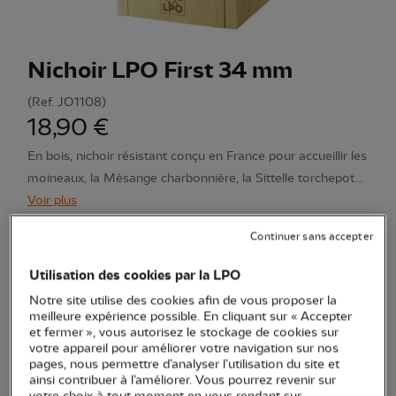
Nichoir LPO First 34 mm
(Ref.
JO1108
)
18,90 €
En bois, nichoir résistant conçu en France pour accueillir les
moineaux, la Mésange charbonnière, la Sittelle torchepot...
Voir plus
Continuer sans accepter
Quantité
Utilisation des cookies par la LPO
Notre site utilise des cookies afin de vous proposer la
En stock
meilleure expérience possible. En cliquant sur « Accepter
et fermer », vous autorisez le stockage de cookies sur
votre appareil pour améliorer votre navigation sur nos
Ajouter au panier
pages, nous permettre d’analyser l’utilisation du site et
ainsi contribuer à l’améliorer. Vous pourrez revenir sur
votre choix à tout moment en vous rendant sur