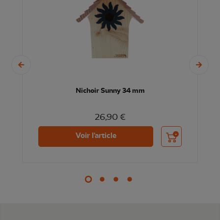
Nichoir Sunny 34 mm
26,90 €
nier
Ajouter au panier
Voir l'article