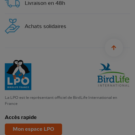
Livraison en 48h
Achats solidaires
sylius.u
La LPO est le représentant officiel de BirdLife International en
France
Accès rapide
Mon espace LPO