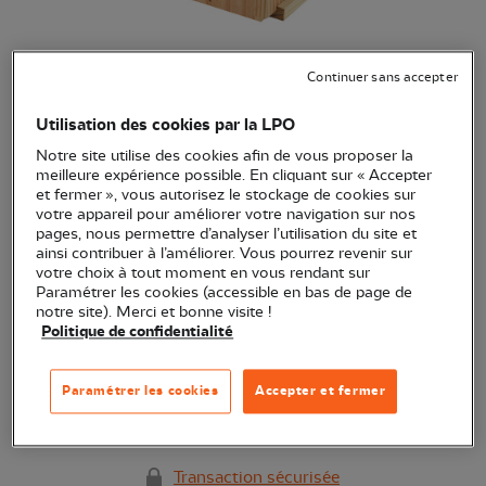
Kit LPO Gîte à papillons
Continuer sans accepter
Utilisation des cookies par la LPO
(Ref.
JO1095
)
19,90 €
Notre site utilise des cookies afin de vous proposer la
meilleure expérience possible. En cliquant sur « Accepter
Ce gîte en bois est spécialement conçu pour accueillir les
et fermer », vous autorisez le stockage de cookies sur
votre appareil pour améliorer votre navigation sur nos
papillons au jardin et contribuer à leur protection.
Voir plus
pages, nous permettre d’analyser l’utilisation du site et
ainsi contribuer à l’améliorer. Vous pourrez revenir sur
votre choix à tout moment en vous rendant sur
Paramétrer les cookies (accessible en bas de page de
Quantité
notre site). Merci et bonne visite !
Politique de confidentialité
En stock
Paramétrer les cookies
Accepter et fermer
Ajouter au panier
Transaction sécurisée