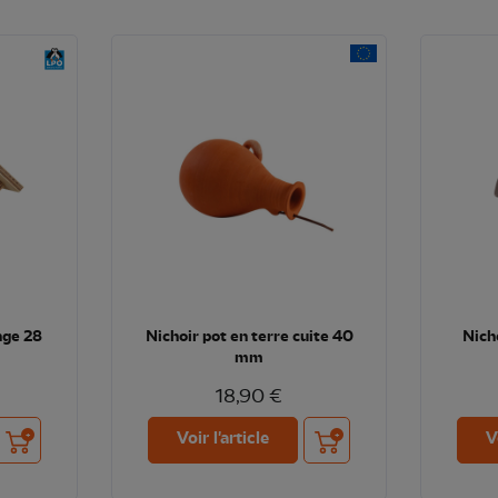
nge 28
Nichoir pot en terre cuite 40
Nich
mm
18,90 €
Ajouter au panier
Ajouter au panier
Voir l'article
V