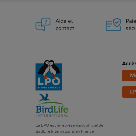
Aide et
Pai
contact
sécu
Accès
Mo
LP
La LPO est le représentant officiel de
BirdLife International en France