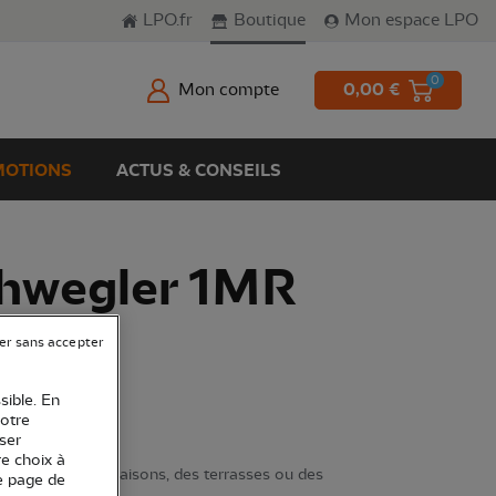
LPO.fr
Boutique
Mon espace LPO
0
Mon compte
0,00 €
OTIONS
ACTUS & CONSEILS
chwegler 1MR
t
er sans accepter
sible. En
votre
ser
re choix à
les façades des maisons, des terrasses ou des
e page de