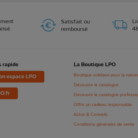
ement
Li
Satisfait ou
risé
4
remboursé
 rapide
La Boutique LPO
Boutique solidaire pour la natur
n espace LPO
Découvrir le catalogue
O.fr
Découvrir le catalogue professi
Offrir un cadeau responsable
Actus & Conseils
Conditions générales de vente