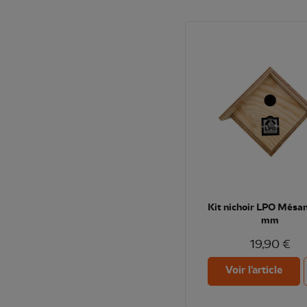
Kit nichoir LPO Mésa
mm
19,90 €
Voir l'article