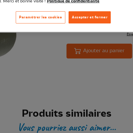
). Merci et bonne visite !
Politique de confidentialité
balcons !
Voir plus
Paramétrer les cookies
Accepter et fermer
Quantité
Dis
Livr
Être
Ajouter au panier
Produits similaires
Vous pourriez aussi aimer...