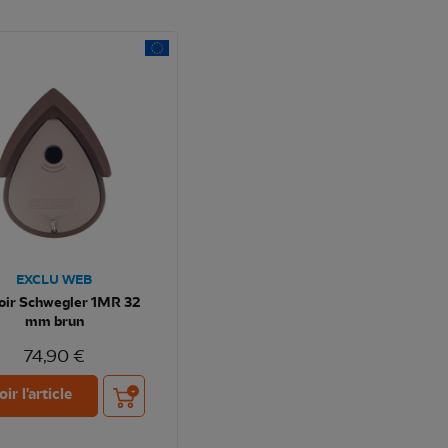
EXCLU WEB
oir Schwegler 1MR 32
mm brun
74,90 €
Ajouter au panier
oir l'article