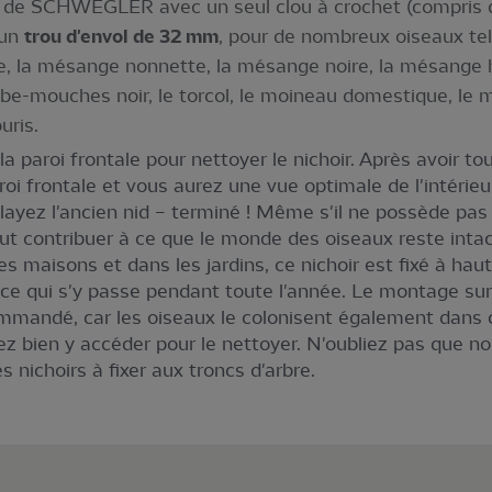
de SCHWEGLER avec un seul clou à crochet (compris da
 un
trou d'envol de 32 mm
, pour de nombreux oiseaux te
e, la mésange nonnette, la mésange noire, la mésange 
 gobe-mouches noir, le torcol, le moineau domestique, le 
uris.
la paroi frontale pour nettoyer le nichoir. Après avoir t
aroi frontale et vous aurez une vue optimale de l'intérie
layez l'ancien nid – terminé ! Même s'il ne possède pas
ut contribuer à ce que le monde des oiseaux reste intac
r les maisons et dans les jardins, ce nichoir est fixé à 
 ce qui s'y passe pendant toute l'année. Le montage sur
ommandé, car les oiseaux le colonisent également dans c
z bien y accéder pour le nettoyer. N'oubliez pas que n
 nichoirs à fixer aux troncs d'arbre.