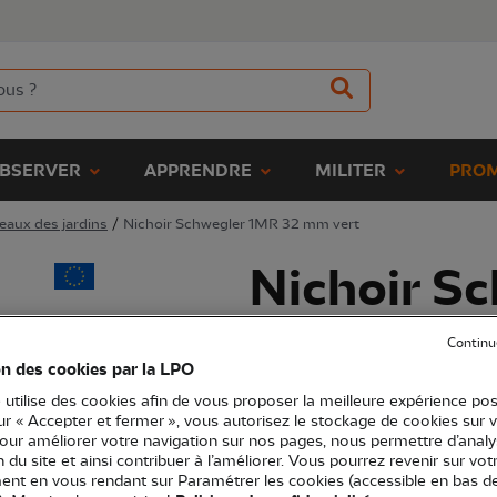
BSERVER
APPRENDRE
MILITER
PROM
eaux des jardins
/
Nichoir Schwegler 1MR 32 mm vert
Nichoir S
32 mm ver
Continu
on des cookies par la LPO
(Ref.
JO0643
)
 utilise des cookies afin de vous proposer la meilleure expérience pos
74,90 €
sur « Accepter et fermer », vous autorisez le stockage de cookies sur 
pour améliorer votre navigation sur nos pages, nous permettre d’analy
EXCLU WEB
ion du site et ainsi contribuer à l’améliorer. Vous pourrez revenir sur vot
Un nichoir facile à suspendre sur 
nt en vous rendant sur Paramétrer les cookies (accessible en bas d