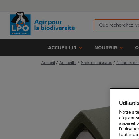
ACCUEILLIR
NOURRIR
O
Accueil
/
Accueillir
/
Nichoirs oiseaux
/
Nichoirs ois
Utilisati
Notre site
cliquant 
appareil 
l’utilisat
tout mome