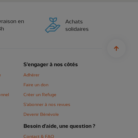
vraison en
Achats
8h
solidaires
sylius.u
S'engager à nos côtés
e
Adhérer
Faire un don
onnel
Créer un Refuge
S'abonner à nos revues
Devenir Bénévole
Besoin d'aide, une question ?
Contact & FAQ