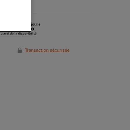
ponible sous 20 jours
aison partielle/totale
 averti de la disponibilité
Transaction sécurisée