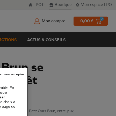
LPO.fr
Boutique
Mon espace LPO
0
Mon compte
0,00 €
OTIONS
ACTUS & CONSEILS
 Brun se
er sans accepter
n forêt
sible. En
votre
ser
re choix à
e page de
urprises attend Petit Ours Brun, entre jeux,