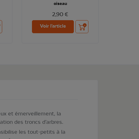
oiseau
2,90 €
ter au panier
Ajouter au panier
Voir l'article
ux et émerveillement, la
ration des troncs d’arbres.
ibilise les tout-petits à la