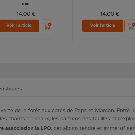
mer
14,00 €
14,00 €
Ajouter au panier
Ajou
Voir l'article
Voir l'article
ristiques
uverte de la forêt aux côtés de Papa et Maman. Entre je
 les chants d’oiseaux, les parfums des feuilles et l’explo
re association la LPO
, cet album tendre et immersif sens