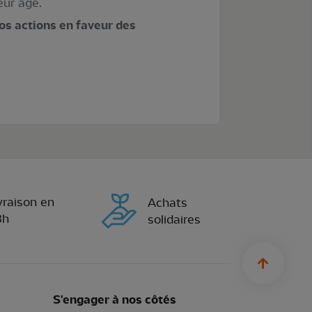
eur âge.
os actions en faveur des
vraison en
Achats
8h
solidaires
sylius.u
S'engager à nos côtés