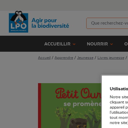
ACCUEILLIR
NOURRIR
O
Accueil
/
Apprendre
/
Jeunesse
/
Livres jeunesse
/
Utilisati
Notre site
cliquant 
appareil 
l’utilisat
tout mome
notre site