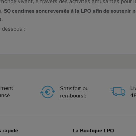
 monde vivant, à travers des activités amusantes pour l
é,
50 centimes sont reversés à la LPO afin de soutenir n
s
.
i-dessous :
ement
Li
Satisfait ou
risé
4
remboursé
 rapide
La Boutique LPO