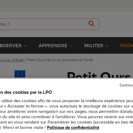
BSERVER
APPRENDRE
MILITER
PROM
Livres d'éveil
/
Petit Ours Brun se promène en forêt
Petit Ours
Continu
promène e
on des cookies par la LPO
 utilise des cookies afin de vous proposer la meilleure expérience pos
(Ref.
EN1492
)
sur « Accepter et fermer », vous autorisez le stockage de cookies sur 
pour améliorer votre navigation sur nos pages, nous permettre d’analy
2,90 €
ion du site et ainsi contribuer à l’améliorer. Vous pourrez revenir sur vot
nt en vous rendant sur Paramétrer les cookies (accessible en bas d
Une promenade en forêt pleine de s
). Merci et bonne visite !
Politique de confidentialité