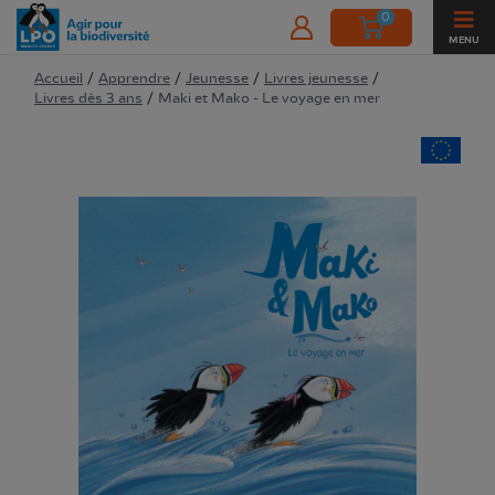
0
MENU
Accueil
/
Apprendre
/
Jeunesse
/
Livres jeunesse
/
Livres dès 3 ans
/
Maki et Mako - Le voyage en mer