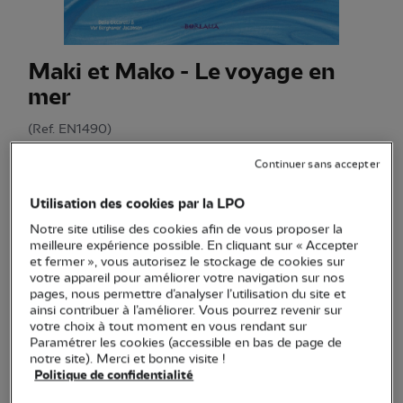
Maki et Mako - Le voyage en
mer
(Ref.
EN1490
)
14,00 €
Continuer sans accepter
Une histoire rythmée, pleine de poésie et de surprises, aux
Utilisation des cookies par la LPO
illustrations éclatantes qui émerveillera petits et grands.
Voir plus
Notre site utilise des cookies afin de vous proposer la
meilleure expérience possible. En cliquant sur « Accepter
et fermer », vous autorisez le stockage de cookies sur
votre appareil pour améliorer votre navigation sur nos
pages, nous permettre d’analyser l’utilisation du site et
Quantité
ainsi contribuer à l’améliorer. Vous pourrez revenir sur
votre choix à tout moment en vous rendant sur
En stock
Paramétrer les cookies (accessible en bas de page de
notre site). Merci et bonne visite !
Politique de confidentialité
Ajouter au panier