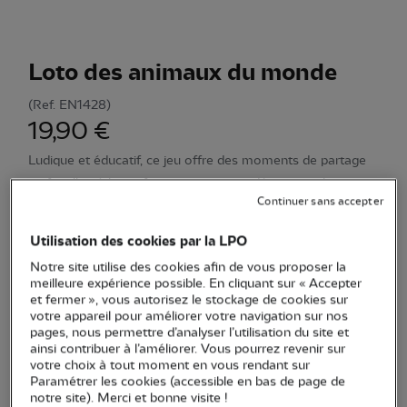
Loto des animaux du monde
(Ref.
EN1428
)
19,90 €
Ludique et éducatif, ce jeu offre des moments de partage
en famille où les enfants voyagent en découvrant la
Continuer sans accepter
diversité animale.
Voir plus
Utilisation des cookies par la LPO
Notre site utilise des cookies afin de vous proposer la
Quantité
meilleure expérience possible. En cliquant sur « Accepter
et fermer », vous autorisez le stockage de cookies sur
votre appareil pour améliorer votre navigation sur nos
En stock
pages, nous permettre d’analyser l’utilisation du site et
ainsi contribuer à l’améliorer. Vous pourrez revenir sur
votre choix à tout moment en vous rendant sur
Ajouter au panier
Paramétrer les cookies (accessible en bas de page de
notre site). Merci et bonne visite !