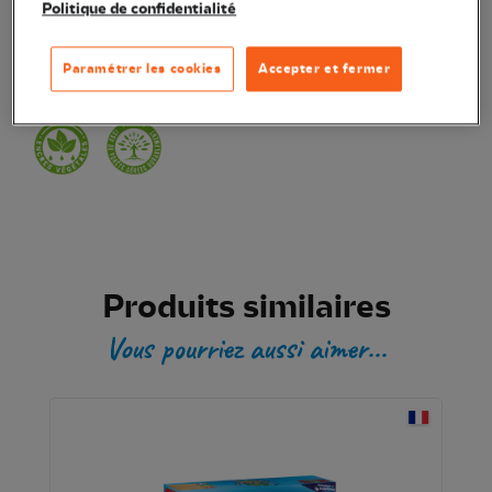
Politique de confidentialité
Transaction sécurisée
Paramétrer les cookies
Accepter et fermer
Produit certifié
Produits similaires
Vous pourriez aussi aimer...