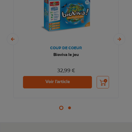
COUP DE COEUR
Bioviva le jeu
32,99 €
nier
Ajouter au panier
Voir l'article