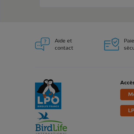
Aide et
Pai
contact
sécu
Accès
Mo
LP