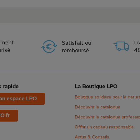
ement
Li
Satisfait ou
risé
4
remboursé
 rapide
La Boutique LPO
Boutique solidaire pour la natur
n espace LPO
Découvrir le catalogue
O.fr
Découvrir le catalogue professi
Offrir un cadeau responsable
Actus & Conseils