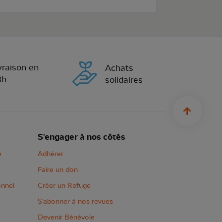
vraison en
Achats
8h
solidaires
sylius.u
S'engager à nos côtés
e
Adhérer
Faire un don
onnel
Créer un Refuge
S'abonner à nos revues
Devenir Bénévole