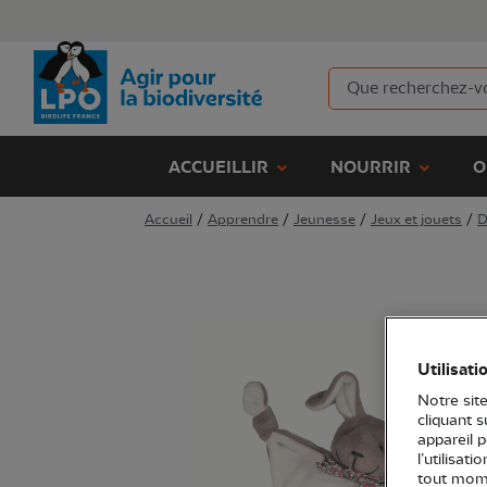
ACCUEILLIR
NOURRIR
O
Accueil
/
Apprendre
/
Jeunesse
/
Jeux et jouets
/
D
Utilisati
Notre site
cliquant 
appareil 
l’utilisat
tout mome