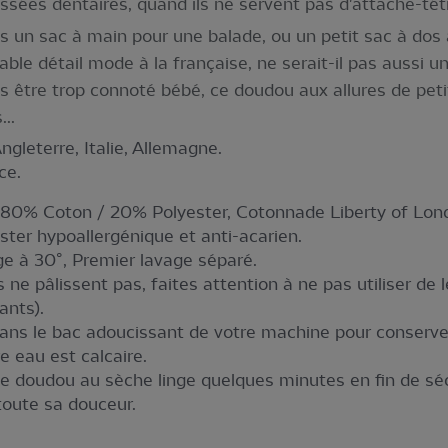
ssées dentaires, quand ils ne servent pas d'attache-tét
ans un sac à main pour une balade, ou un petit sac à dos 
ble détail mode à la française, ne serait-il pas aussi u
s être trop connoté bébé, ce doudou aux allures de peti
..
Angleterre, Italie, Allemagne.
ce.
 : 80% Coton / 20% Polyester, Cotonnade Liberty of Lon
er hypoallergénique et anti-acarien.
age à 30°, Premier lavage séparé.
s ne pâlissent pas, faites attention à ne pas utiliser de 
ants).
dans le bac adoucissant de votre machine pour conserver
e eau est calcaire.
le doudou au sèche linge quelques minutes en fin de sé
 toute sa douceur.