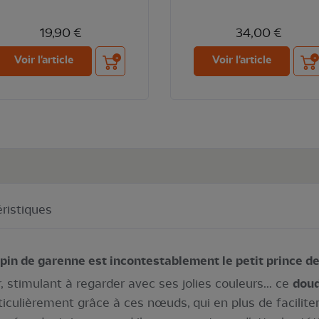
19,90 €
34,00 €
Ajouter au panier
Ajou
Voir l'article
Voir l'article
ristiques
pin de garenne est incontestablement le petit prince de
r, stimulant à regarder avec ses jolies couleurs... ce
dou
ticulièrement grâce à ces nœuds, qui en plus de facilite