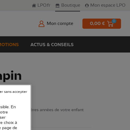
LPO.fr
Boutique
Mon espace LPO
0
Mon compte
0,00 €
OTIONS
ACTUS & CONSEILS
apin
er sans accepter
sible. En
 idéal des premières années de votre enfant
votre
ser
re choix à
e page de