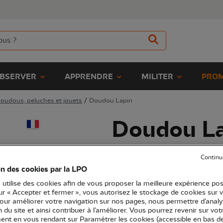
BSERVER
APPRENDRE
MILITER
PROM
oudous, peluches et jouets
/
Doudou Lapin
Doudou L
(Ref.
EN1339
)
Continu
34,00 €
on des cookies par la LPO
EXCLU WEB
 utilise des cookies afin de vous proposer la meilleure expérience pos
Ce doudou lapin est le compagnon
sur « Accepter et fermer », vous autorisez le stockage de cookies sur 
Voir plus
pour améliorer votre navigation sur nos pages, nous permettre d’analy
ion du site et ainsi contribuer à l’améliorer. Vous pourrez revenir sur vot
nt en vous rendant sur Paramétrer les cookies (accessible en bas d