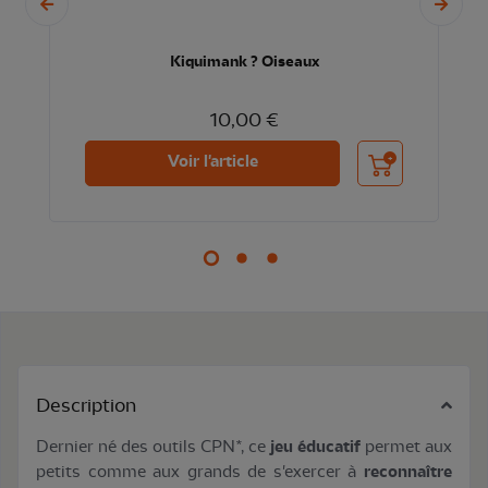
Kiquimank ? Oiseaux
10,00 €
nier
Ajouter au panier
Voir l'article
Description
Dernier né des outils CPN*, ce
jeu éducatif
permet aux
petits comme aux grands de s'exercer à
reconnaître