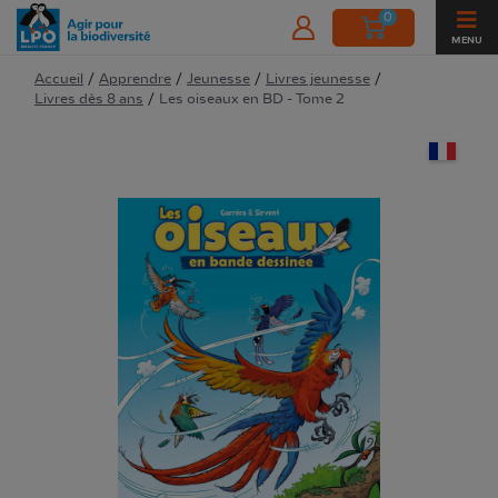
0
MENU
Accueil
/
Apprendre
/
Jeunesse
/
Livres jeunesse
/
Livres dès 8 ans
/
Les oiseaux en BD - Tome 2