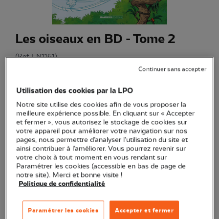
Les oiseaux en BD - Tome 2
(Ref.
EN1161
)
11,90 €
Continuer sans accepter
Prix éditeur : 10,95 €
Utilisation des cookies par la LPO
Entre humour et vérité scientifique, vous saurez tout sur les
Notre site utilise des cookies afin de vous proposer la
zozios !
Voir plus
meilleure expérience possible. En cliquant sur « Accepter
et fermer », vous autorisez le stockage de cookies sur
votre appareil pour améliorer votre navigation sur nos
pages, nous permettre d’analyser l’utilisation du site et
Quantité
ainsi contribuer à l’améliorer. Vous pourrez revenir sur
votre choix à tout moment en vous rendant sur
Paramétrer les cookies (accessible en bas de page de
En stock
notre site). Merci et bonne visite !
Politique de confidentialité
Ajouter au panier
Paramétrer les cookies
Accepter et fermer