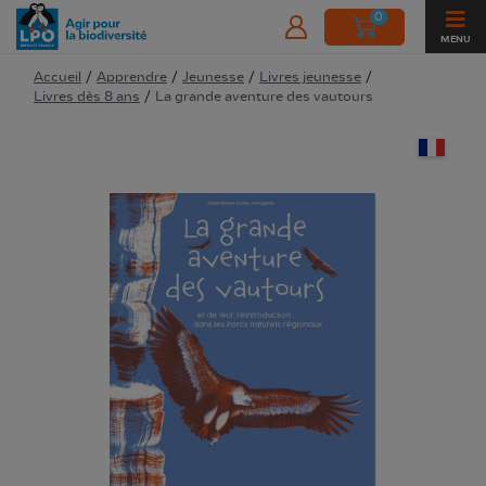
0
MENU
Accueil
/
Apprendre
/
Jeunesse
/
Livres jeunesse
/
Livres dès 8 ans
/
La grande aventure des vautours