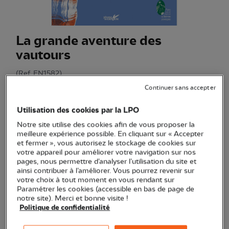
La grande aventure des
vautours
(Ref.
EN1582
)
16,00 €
Continuer sans accepter
Album jeunesse illustré retraçant l'histoire du succès de la
Utilisation des cookies par la LPO
réintroduction des vautours dans les parcs naturels
Notre site utilise des cookies afin de vous proposer la
français.
Voir plus
meilleure expérience possible. En cliquant sur « Accepter
et fermer », vous autorisez le stockage de cookies sur
votre appareil pour améliorer votre navigation sur nos
pages, nous permettre d’analyser l’utilisation du site et
Quantité
ainsi contribuer à l’améliorer. Vous pourrez revenir sur
votre choix à tout moment en vous rendant sur
Paramétrer les cookies (accessible en bas de page de
Dernières pièces en stock !
notre site). Merci et bonne visite !
Politique de confidentialité
Ajouter au panier