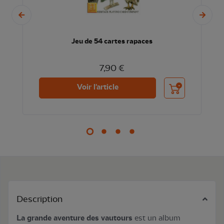
Jeu de 54 cartes rapaces
7,90 €
nier
Ajouter au panier
Voir l'article
Description
La grande aventure des vautours
est un album