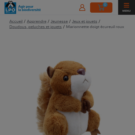
0
MENU
Accueil
/
Apprendre
/
Jeunesse
/
Jeux et jouets
/
Doudous, peluches et jouets
/
Marionnette doigt écureuil roux