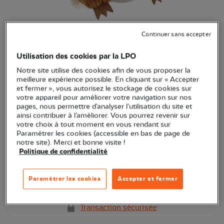
Continuer sans accepter
Marionnette doigt écureuil roux
Utilisation des cookies par la LPO
(Ref.
EN1070
)
7,90 €
Notre site utilise des cookies afin de vous proposer la
meilleure expérience possible. En cliquant sur « Accepter
Une marionnette pour amuser petits et grands !
Voir plus
et fermer », vous autorisez le stockage de cookies sur
votre appareil pour améliorer votre navigation sur nos
pages, nous permettre d’analyser l’utilisation du site et
ainsi contribuer à l’améliorer. Vous pourrez revenir sur
votre choix à tout moment en vous rendant sur
Quantité
Paramétrer les cookies (accessible en bas de page de
notre site). Merci et bonne visite !
En stock
Politique de confidentialité
Ajouter au panier
Paramétrer les cookies
Accepter et fermer
Transaction sécurisée