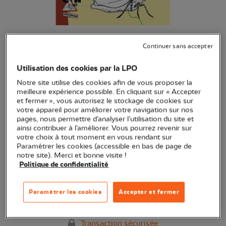
Coloriage Nature Papillons des
Continuer sans accepter
parcs et jardins
Utilisation des cookies par la LPO
(Ref.
EN0658
)
Notre site utilise des cookies afin de vous proposer la
8,00 €
meilleure expérience possible. En cliquant sur « Accepter
et fermer », vous autorisez le stockage de cookies sur
Pour apprendre à reconnaître les papillons
Voir plus
votre appareil pour améliorer votre navigation sur nos
pages, nous permettre d’analyser l’utilisation du site et
ainsi contribuer à l’améliorer. Vous pourrez revenir sur
votre choix à tout moment en vous rendant sur
Quantité
Paramétrer les cookies (accessible en bas de page de
notre site). Merci et bonne visite !
Politique de confidentialité
Dernières pièces en stock !
Paramétrer les cookies
Accepter et fermer
Ajouter au panier
Transaction sécurisée