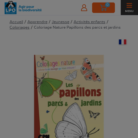
0
MENU
Accueil
/
Apprendre
/
Jeunesse
/
Activités enfants
/
Coloriages
/
Coloriage Nature Papillons des parcs et jardins