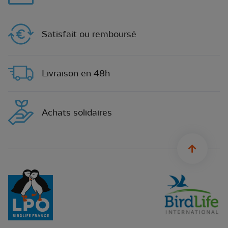
Satisfait ou remboursé
Livraison en 48h
Achats solidaires
sylius.u