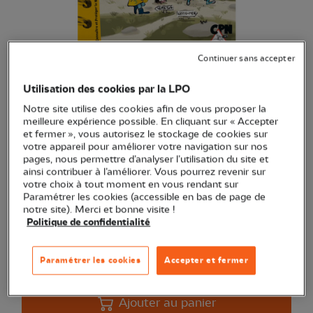
Continuer sans accepter
Les cahiers techniques - Je
découvre la nature près de chez
Utilisation des cookies par la LPO
moi
Notre site utilise des cookies afin de vous proposer la
meilleure expérience possible. En cliquant sur « Accepter
(Ref.
EN0234
)
et fermer », vous autorisez le stockage de cookies sur
votre appareil pour améliorer votre navigation sur nos
6,00 €
EXCLU WEB
pages, nous permettre d’analyser l’utilisation du site et
ainsi contribuer à l’améliorer. Vous pourrez revenir sur
Je découvre la nature près de chez moi
Voir plus
votre choix à tout moment en vous rendant sur
Paramétrer les cookies (accessible en bas de page de
notre site). Merci et bonne visite !
Politique de confidentialité
Quantité
Paramétrer les cookies
Accepter et fermer
En stock
Ajouter au panier