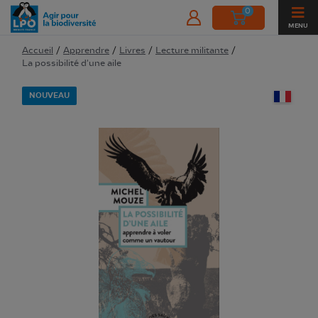
0
MENU
Accueil
/
Apprendre
/
Livres
/
Lecture militante
/
La possibilité d'une aile
NOUVEAU