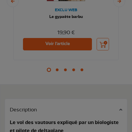
EXCLU WEB
Le gypaète barbu
19,90 €
nier
Ajouter au panier
Voir l'article
Description
Le vol des vautours expliqué par un biologiste
et pilote de deltaplane