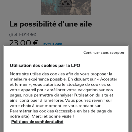
La possibilité d'une aile
(Ref.
ED1496
)
23,00 €
EXCLU WEB
Un biologiste et pilote de deltaplane décrypte le vol plané
Continuer sans accepter
des vautours fauves, entre aérodynamique, terrain et
Utilisation des cookies par la LPO
passion du ciel.
Voir plus
Notre site utilise des cookies afin de vous proposer la
meilleure expérience possible. En cliquant sur « Accepter
et fermer », vous autorisez le stockage de cookies sur
Quantité
votre appareil pour améliorer votre navigation sur nos
pages, nous permettre d’analyser l’utilisation du site et
ainsi contribuer à l’améliorer. Vous pourrez revenir sur
En stock
votre choix à tout moment en vous rendant sur
Paramétrer les cookies (accessible en bas de page de
notre site). Merci et bonne visite !
Ajouter au panier
Politique de confidentialité