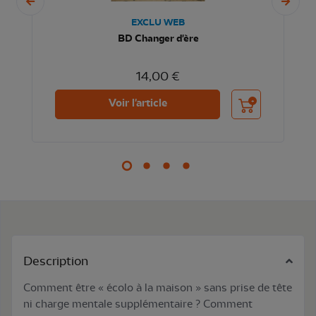
EXCLU WEB
BD Changer d'ère
14,00 €
nier
Ajouter au panier
Voir l'article
Description
Comment être « écolo à la maison » sans prise de tête
ni charge mentale supplémentaire ? Comment