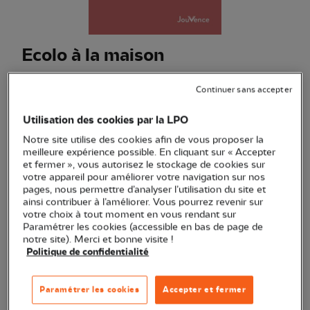
Ecolo à la maison
(Ref.
ED1306
)
Continuer sans accepter
5,95 €
EXCLU WEB
Utilisation des cookies par la LPO
Guide pratique pour fabriquer vos produits ménagers,
réduire votre consommation d'eau et d'énergie, limiter le
Notre site utilise des cookies afin de vous proposer la
meilleure expérience possible. En cliquant sur « Accepter
plastique...
Voir plus
et fermer », vous autorisez le stockage de cookies sur
votre appareil pour améliorer votre navigation sur nos
pages, nous permettre d’analyser l’utilisation du site et
ainsi contribuer à l’améliorer. Vous pourrez revenir sur
Quantité
votre choix à tout moment en vous rendant sur
Paramétrer les cookies (accessible en bas de page de
notre site). Merci et bonne visite !
Dernières pièces en stock !
Politique de confidentialité
Ajouter au panier
Paramétrer les cookies
Accepter et fermer