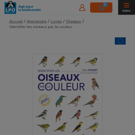
0
MENU
Accueil
/
Apprendre
/
Livres
/
Oiseaux
/
Identifier les oiseaux par la couleur