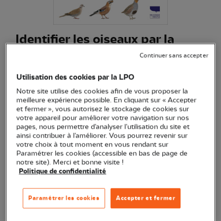
Identifier les oiseaux par la
couleur
Continuer sans accepter
(Ref.
ED1174
)
Utilisation des cookies par la LPO
19,95 €
Notre site utilise des cookies afin de vous proposer la
meilleure expérience possible. En cliquant sur « Accepter
Pratique et maniable, des dessins et textes précis pour
et fermer », vous autorisez le stockage de cookies sur
mieux identifier les oiseaux selon leurs caractéristiques.
votre appareil pour améliorer votre navigation sur nos
Voir plus
pages, nous permettre d’analyser l’utilisation du site et
ainsi contribuer à l’améliorer. Vous pourrez revenir sur
votre choix à tout moment en vous rendant sur
Paramétrer les cookies (accessible en bas de page de
notre site). Merci et bonne visite !
Quantité
Politique de confidentialité
En stock
Paramétrer les cookies
Accepter et fermer
Ajouter au panier