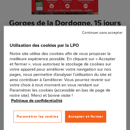
Gorges de la Dordogne, 15 jours
de marche
Continuer sans accepter
(Ref.
ED0940
)
Utilisation des cookies par la LPO
17,90 €
EXCLU WEB
Notre site utilise des cookies afin de vous proposer la
meilleure expérience possible. En cliquant sur « Accepter
15 jours de marche pour découvrir la Dordogne !
Voir plus
et fermer », vous autorisez le stockage de cookies sur
votre appareil pour améliorer votre navigation sur nos
pages, nous permettre d’analyser l’utilisation du site et
ainsi contribuer à l’améliorer. Vous pourrez revenir sur
Quantité
votre choix à tout moment en vous rendant sur
Paramétrer les cookies (accessible en bas de page de
notre site). Merci et bonne visite !
Dernières pièces en stock !
Politique de confidentialité
Ajouter au panier
Paramétrer les cookies
Accepter et fermer
Transaction sécurisée