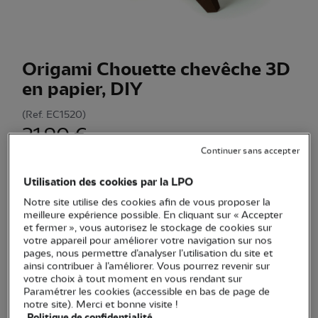
Origami Chouette chevêche 3D
en papier, DIY
(Ref.
EC1520
)
21,90 €
Continuer sans accepter
Kit DIY Chouette chevêche en origami 3D à monter soi-
même : donnez forme à un joli objet de décoration
Utilisation des cookies par la LPO
moderne et coloré.
Voir plus
Notre site utilise des cookies afin de vous proposer la
meilleure expérience possible. En cliquant sur « Accepter
et fermer », vous autorisez le stockage de cookies sur
votre appareil pour améliorer votre navigation sur nos
Quantité
pages, nous permettre d’analyser l’utilisation du site et
ainsi contribuer à l’améliorer. Vous pourrez revenir sur
votre choix à tout moment en vous rendant sur
En stock
Paramétrer les cookies (accessible en bas de page de
notre site). Merci et bonne visite !
Politique de confidentialité