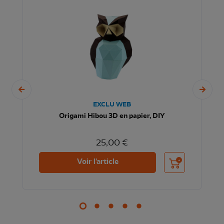
EXCLU WEB
Origami Hibou 3D en papier, DIY
25,00 €
nier
Ajouter au panier
Voir l'article