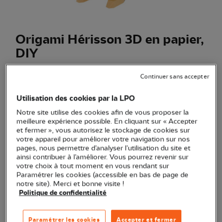
Origami Hérisson 3D en papier,
DIY
(Ref.
EC1309
)
Continuer sans accepter
25,00 €
EXCLU WEB
Utilisation des cookies par la LPO
Un hérisson en papier à monter soi-même, éco-conçu :
Notre site utilise des cookies afin de vous proposer la
une touche déco mignonne et originale dans votre intérieur.
meilleure expérience possible. En cliquant sur « Accepter
Voir plus
et fermer », vous autorisez le stockage de cookies sur
votre appareil pour améliorer votre navigation sur nos
pages, nous permettre d’analyser l’utilisation du site et
ainsi contribuer à l’améliorer. Vous pourrez revenir sur
Quantité
votre choix à tout moment en vous rendant sur
Paramétrer les cookies (accessible en bas de page de
notre site). Merci et bonne visite !
Dernières pièces en stock !
Politique de confidentialité
Ajouter au panier
Paramétrer les cookies
Accepter et fermer