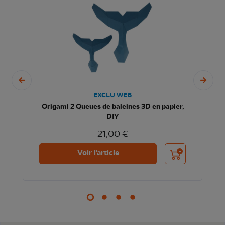
EXCLU WEB
Origami 2 Queues de baleines 3D en papier,
DIY
21,00 €
nier
Ajouter au panier
Voir l'article