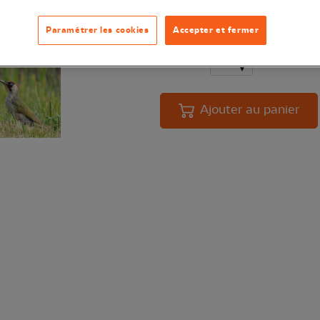
valeur la beauté des oiseaux des j
Paramétrer les cookies
Accepter et fermer
Quantité
En 
Ajouter au panier