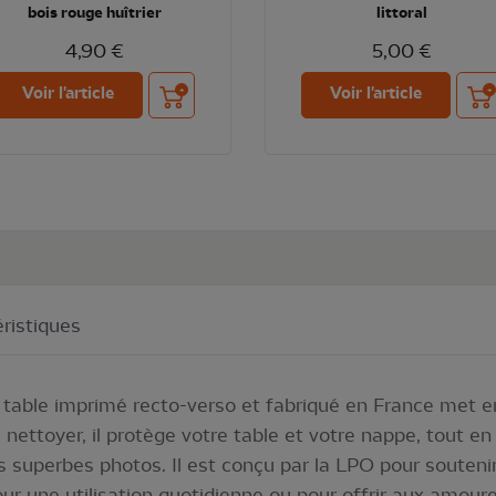
bois rouge huîtrier
littoral
4,90 €
5,00 €
Ajouter au panier
Ajou
Voir l'article
Voir l'article
ristiques
e table imprimé recto-verso et fabriqué en France met e
 à nettoyer, il protège votre table et votre nappe, tout 
s superbes photos. Il est conçu par la LPO pour souteni
our une utilisation quotidienne ou pour offrir aux amoure