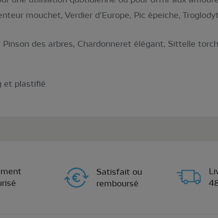
enteur mouchet, Verdier d'Europe, Pic épeiche, Troglo
 Pinson des arbres, Chardonneret élégant, Sittelle torc
et plastifié
ement
Li
Satisfait ou
risé
4
remboursé