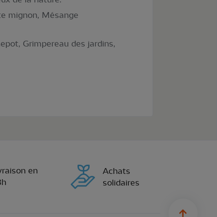
dyte mignon, Mésange
hepot, Grimpereau des jardins,
vraison en
Achats
8h
solidaires
sylius.u