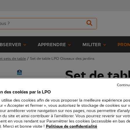
BSERVER
APPRENDRE
MILITER
PROM
t sets de table
/
Set de table LPO Oiseaux des jardins
Set de tab
Oiseaux de
Continu
on des cookies par la LPO
 utilise des cookies afin de vous proposer la meilleure expérience pos
(Ref.
EC1172
)
sur « Accepter et fermer », vous autorisez le stockage de cookies sur 
5,00 €
pour améliorer votre navigation sur nos pages, nous permettre d’analy
ion du site et ainsi contribuer à l’améliorer. Vous pourrez revenir sur vot
nt en vous rendant sur Paramétrer les cookies (accessible en bas d
Accessoire décoratif, ce set de ta
). Merci et bonne visite !
Politique de confidentialité