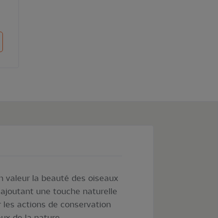
ter au panier
n valeur la beauté des oiseaux
en ajoutant une touche naturelle
r les actions de conservation
ux de la nature.