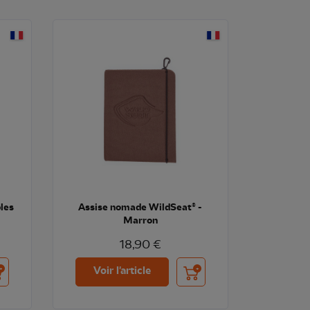
les
Assise nomade WildSeat® -
Marron
18,90 €
uter au panier
Ajouter au panier
Voir l'article