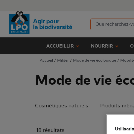
ACCUEILLIR
NOURRIR
O
Accueil
/
Militer
/
Mode de vie écologique
/
Mobil
Mode de vie é
Cosmétiques naturels
Produits ména
Utilisati
18 résultats