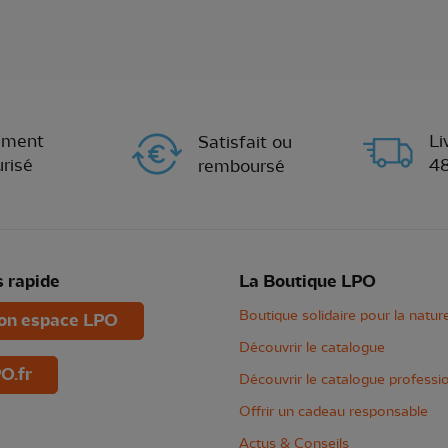
ement
Li
Satisfait ou
risé
4
remboursé
 rapide
La Boutique LPO
Boutique solidaire pour la natur
n espace LPO
Découvrir le catalogue
O.fr
Découvrir le catalogue professi
Offrir un cadeau responsable
Actus & Conseils