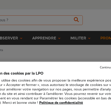
BSERVER
APPRENDRE
MILITER
PROM
ets
aison
Continu
on des cookies par la LPO
 utilise des cookies afin de vous proposer la meilleure expérience pos
sur « Accepter et fermer », vous autorisez le stockage de cookies sur 
térieure
Magnets
Décoration extérieure
pour améliorer votre navigation sur nos pages, nous permettre d’analy
ion du site et ainsi contribuer à l’améliorer. Vous pourrez revenir sur vot
nt en vous rendant sur Paramétrer les cookies (accessible en bas d
). Merci et bonne visite !
Politique de confidentialité
Trier par