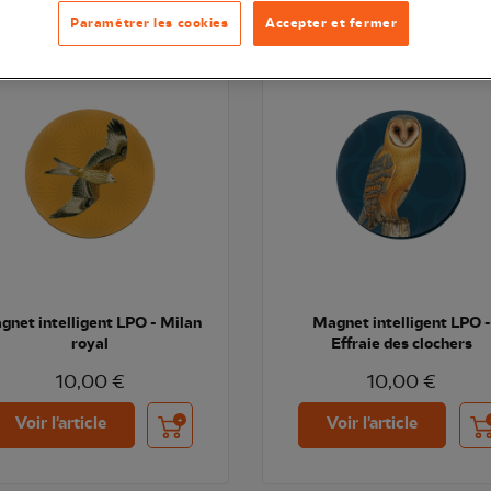
Paramétrer les cookies
Accepter et fermer
gnet intelligent LPO - Milan
Magnet intelligent LPO -
royal
Effraie des clochers
10,00 €
10,00 €
Ajouter au panier
Ajo
Voir l'article
Voir l'article