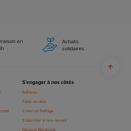
vraison en
Achats
8h
solidaires
sylius.u
S'engager à nos côtés
e
Adhérer
Faire un don
onnel
Créer un Refuge
S'abonner à nos revues
Devenir Bénévole