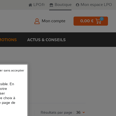
LPO.fr
Boutique
Mon espace LPO
0
Mon compte
0,00 €
OTIONS
ACTUS & CONSEILS
er sans accepter
sible. En
votre
ser
re choix à
e page de
 :
nouveautés
Résultats par page :
36