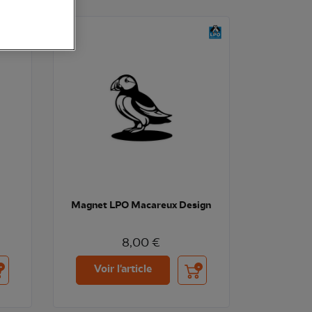
Magnet LPO Macareux Design
8,00 €
uter au panier
Ajouter au panier
Voir l'article