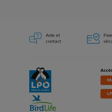
Aide et
Pai
contact
sécu
Accès
Mo
LP