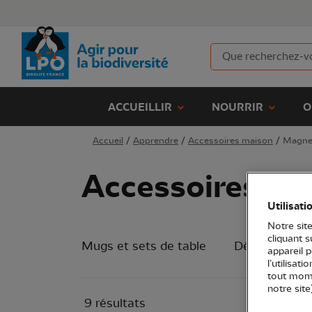
ACCUEILLIR
NOURRIR
O
Accueil
/
Apprendre
/
Accessoires maison
/
Magn
Accessoires m
Utilisati
Notre site
cliquant 
Mugs et sets de table
Décoration in
appareil 
l’utilisat
tout mome
notre site
9 résultats