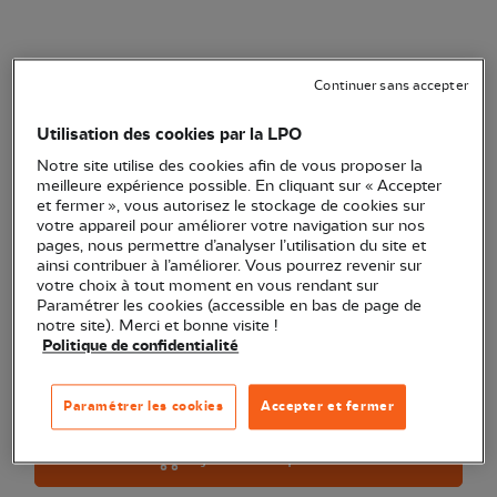
Ornithos N°17/6, Novembre-
Continuer sans accepter
Décembre 2010
Utilisation des cookies par la LPO
(Ref.
RV0158
)
Notre site utilise des cookies afin de vous proposer la
8,00 €
meilleure expérience possible. En cliquant sur « Accepter
EXCLU WEB
et fermer », vous autorisez le stockage de cookies sur
votre appareil pour améliorer votre navigation sur nos
Ornithos est la revue bimestrielle des ornithologues de
pages, nous permettre d’analyser l’utilisation du site et
terrain éditée par la LPO. Ornithos N°17/6.
Voir plus
ainsi contribuer à l’améliorer. Vous pourrez revenir sur
votre choix à tout moment en vous rendant sur
Paramétrer les cookies (accessible en bas de page de
notre site). Merci et bonne visite !
Quantité
Politique de confidentialité
Dernières pièces en stock !
Paramétrer les cookies
Accepter et fermer
Ajouter au panier