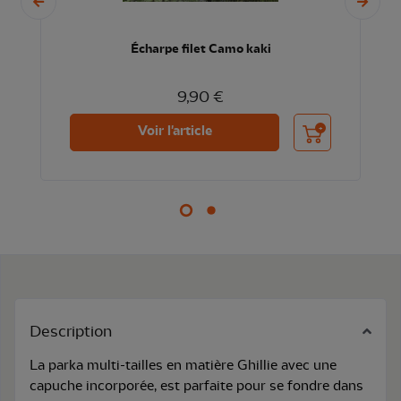
Écharpe filet Camo kaki
9,90 €
nier
Ajouter au panier
Voir l'article
Description
La parka multi-tailles en matière Ghillie avec une
capuche incorporée, est parfaite pour se fondre dans