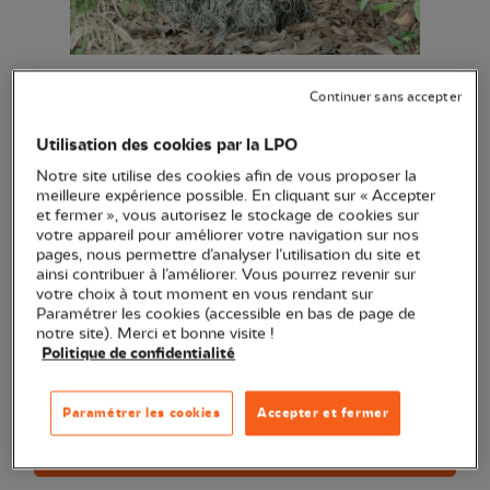
Combinaison camouflage Kaki
Continuer sans accepter
(Ref.
RA0193
)
Utilisation des cookies par la LPO
53,00 €
EXCLU WEB
Notre site utilise des cookies afin de vous proposer la
Parka multi-tailles matière Ghillie avec capuche incorporée,
meilleure expérience possible. En cliquant sur « Accepter
et fermer », vous autorisez le stockage de cookies sur
parfait pour se fondre dans le paysage lors de vos
votre appareil pour améliorer votre navigation sur nos
observations.
Voir plus
pages, nous permettre d’analyser l’utilisation du site et
ainsi contribuer à l’améliorer. Vous pourrez revenir sur
votre choix à tout moment en vous rendant sur
Paramétrer les cookies (accessible en bas de page de
Quantité
notre site). Merci et bonne visite !
Politique de confidentialité
En stock
Paramétrer les cookies
Accepter et fermer
Ajouter au panier