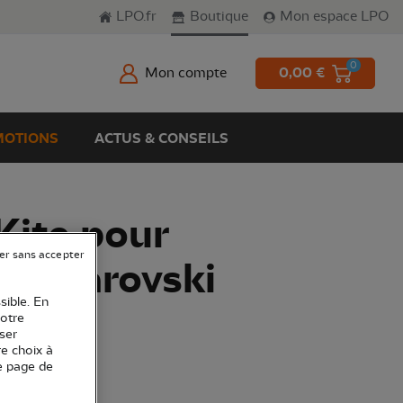
LPO.fr
Boutique
Mon espace LPO
0
Mon compte
0,00 €
OTIONS
ACTUS & CONSEILS
Kite pour
er sans accepter
e Swarovski
sible. En
votre
ser
re choix à
e page de