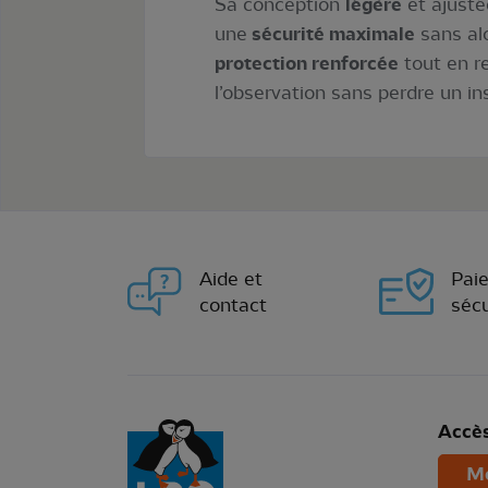
Sa conception
légère
et ajusté
une
sécurité maximale
sans alo
protection renforcée
tout en r
l’observation sans perdre un in
Aide et
Pai
contact
sécu
Accès
Mo