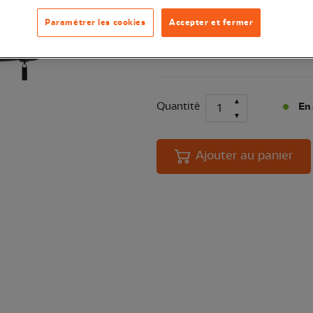
EXCLU WE
Prix conseillé de la marque : 115 €
Paramétrer les cookies
Accepter et fermer
Cet étui Kite pour longue-vue Swar
sécurité pour toutes vos observati
Quantité
En 
Ajouter au panier