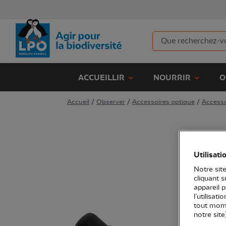
ACCUEILLIR
NOURRIR
O
Accueil
/
Observer
/
Accessoires optique
/
Accesso
Utilisati
Notre site
cliquant 
appareil 
l’utilisat
tout mome
notre site