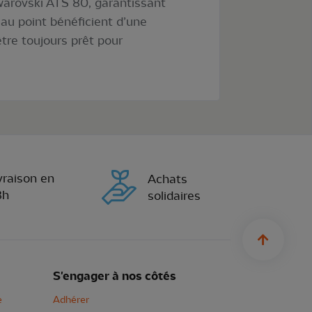
arovski ATS 80, garantissant
 au point bénéficient d’une
tre toujours prêt pour
vraison en
Achats
8h
solidaires
sylius.u
S'engager à nos côtés
e
Adhérer