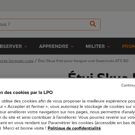
BSERVER
APPRENDRE
MILITER
PROM
ires longues-vues
/
Étui Skua Kite pour longue-vue Swarovski ATS 80
Étui Skua 
Continu
longue-vu
on des cookies par la LPO
 utilise des cookies afin de vous proposer la meilleure expérience pos
ATS 80
sur « Accepter et fermer », vous autorisez le stockage de cookies sur 
pour améliorer votre navigation sur nos pages, nous permettre d’analy
ion du site et ainsi contribuer à l’améliorer. Vous pourrez revenir sur vot
(Ref.
OP0960
)
nt en vous rendant sur Paramétrer les cookies (accessible en bas d
). Merci et bonne visite !
Politique de confidentialité
105,00 €