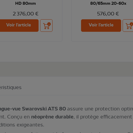
HD 80mm
80/65mm 20-60x
2 376,00 €
576,00 €
Ajouter au panier
Ajou
Voir l'article
Voir l'article
ristiques
longue-vue Swarovski ATS 80
assure une protection opti
ent. Conçu en
néoprène durable
, il protège efficacement
itions exigeantes.