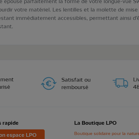
e épouse parfaitement la forme de votre longue-vue Sw
urdir votre matériel. Les lentilles et la molette de mise
estant immédiatement accessibles, permettant ainsi d’ê
stant.
ement
Li
Satisfait ou
risé
4
remboursé
 rapide
La Boutique LPO
Boutique solidaire pour la natur
n espace LPO