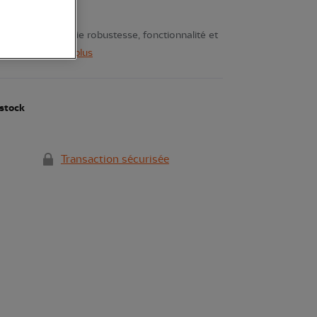
B
ovski ATS 80 allie robustesse, fonctionnalité et
ons terrain.
Voir plus
stock
Transaction sécurisée