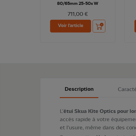
80/65mm 25-50x W
711,00 €
Ajouter au panier
Voir l'article
Description
Caracté
L’
étui Skua Kite Optics pour 
accès rapide à votre équipem
et l’usure, même dans des cond