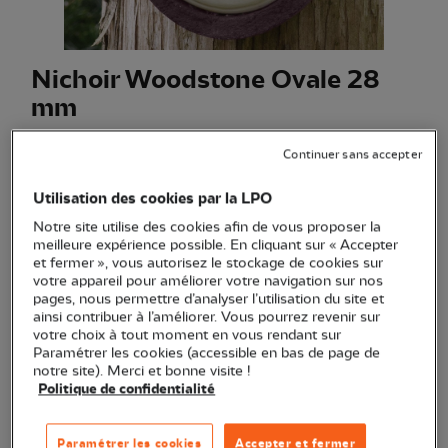
Nichoir Woodstone Ovale 28
mm
(Ref.
JO0993
)
Continuer sans accepter
34,90 €
Utilisation des cookies par la LPO
Un nichoir en béton de bois, solide et durable.
Voir plus
Notre site utilise des cookies afin de vous proposer la
meilleure expérience possible. En cliquant sur « Accepter
et fermer », vous autorisez le stockage de cookies sur
Quantité
votre appareil pour améliorer votre navigation sur nos
pages, nous permettre d’analyser l’utilisation du site et
ainsi contribuer à l’améliorer. Vous pourrez revenir sur
En stock
votre choix à tout moment en vous rendant sur
Paramétrer les cookies (accessible en bas de page de
notre site). Merci et bonne visite !
Ajouter au panier
Politique de confidentialité
Transaction sécurisée
Paramétrer les cookies
Accepter et fermer