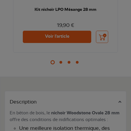
Kit nichoir LPO Mésange 28 mm
19,90 €
nier
Ajouter au panier
Voir l'article
Description
En béton de bois, le
nichoir Woodstone Ovale 28 mm
offre des conditions de nidifications optimales :
Une meilleure isolation thermique, des