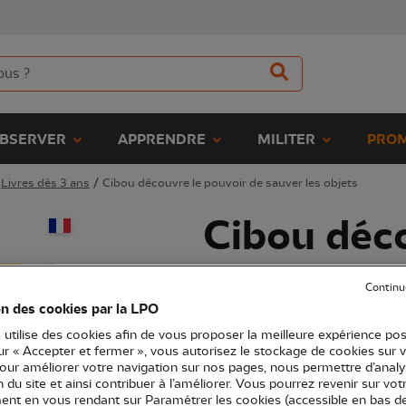
BSERVER
APPRENDRE
MILITER
PROM
Livres dès 3 ans
/
Cibou découvre le pouvoir de sauver les objets
Cibou déco
pouvoir de
Continu
on des cookies par la LPO
objets
 utilise des cookies afin de vous proposer la meilleure expérience pos
sur « Accepter et fermer », vous autorisez le stockage de cookies sur 
pour améliorer votre navigation sur nos pages, nous permettre d’analy
(Ref.
EN1527
)
ion du site et ainsi contribuer à l’améliorer. Vous pourrez revenir sur vot
17,90 €
nt en vous rendant sur Paramétrer les cookies (accessible en bas d