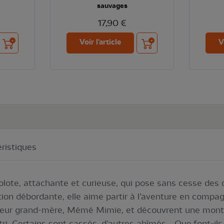
sauvages
17,90 €
Ajouter au panier
Ajouter au panier
Voir l'article
V
ristiques
golote, attachante et curieuse, qui pose sans cesse des
tion débordante, elle aime partir à l’aventure en compa
 leur grand-mère, Mémé Mimie, et découvrent une mont
i. Certains sont cassés, d'autres abîmés... Que font-ils i