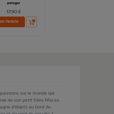
potager
17,90 €
Ajouter au panier
oir l'article
 questions sur le monde qui
gnie de son petit frère Macao.
agne d'objets au bord du
ci et où vont-ils ensuite ?