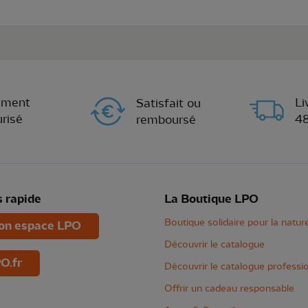
ement
Li
Satisfait ou
risé
4
remboursé
 rapide
La Boutique LPO
Boutique solidaire pour la natur
n espace LPO
Découvrir le catalogue
O.fr
Découvrir le catalogue professi
Offrir un cadeau responsable