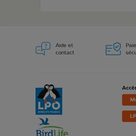
Aide et
Pai
contact
sécu
Accès
Mo
LP