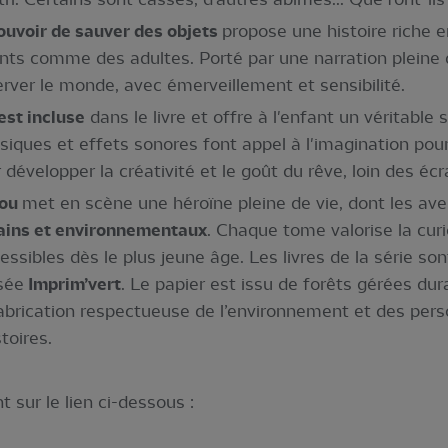
ouvoir de sauver des objets
propose une histoire riche 
nts comme des adultes. Porté par une narration pleine d
erver le monde, avec émerveillement et sensibilité.
est incluse
dans le livre et offre à l'enfant un véritable
musiques et effets sonores font appel à l'imagination po
développer la créativité et le goût du rêve, loin des écr
bou
met en scène une héroïne pleine de vie, dont les av
ins et environnementaux
. Chaque tome valorise la curios
cessibles dès le plus jeune âge. Les livres de la série so
isée
Imprim’vert
. Le papier est issu de forêts gérées du
fabrication respectueuse de l’environnement et des pers
toires.
 sur le lien ci-dessous :