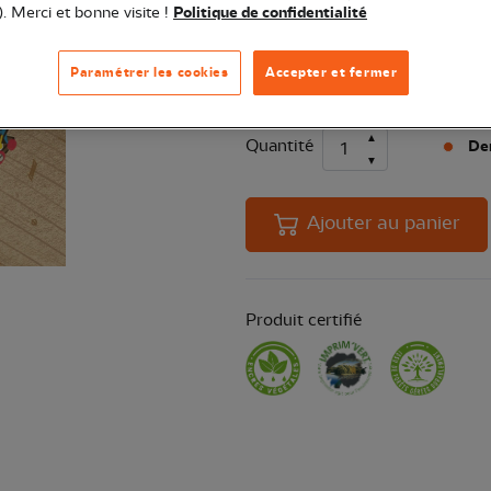
). Merci et bonne visite !
Politique de confidentialité
Album éco-responsable avec audio 
consommation à travers la curiosit
Paramétrer les cookies
Accepter et fermer
Quantité
Der
Ajouter au panier
Produit certifié