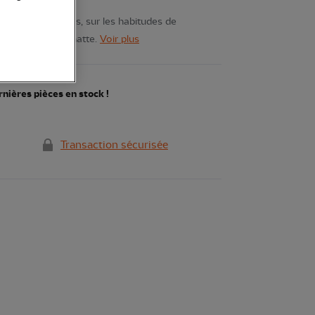
inclus, dès 4 ans, sur les habitudes de
é d’une petite chatte.
Voir plus
nières pièces en stock !
Transaction sécurisée