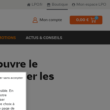
LPO.fr
Boutique
Mon espace LPO
0
Mon compte
0,00 €
OTIONS
ACTUS & CONSEILS
uvre le
 sauver les
er sans accepter
sible. En
votre
ser
re choix à
e page de