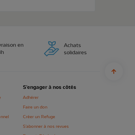
vraison en
Achats
8h
solidaires
sylius.u
S'engager à nos côtés
e
Adhérer
Faire un don
onnel
Créer un Refuge
S'abonner à nos revues