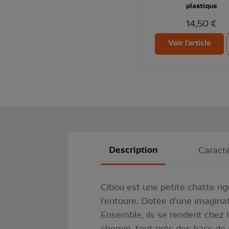
plastique
14,50 €
Voir l'article
Description
Caracté
Cibou est une petite chatte ri
l’entoure. Dotée d’une imagina
Ensemble, ils se rendent chez
chemin, tout près des bacs de tr