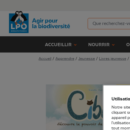
ACCUEILLIR
NOURRIR
O
Accueil
/
Apprendre
/
Jeunesse
/
Livres jeunesse
/
Utilisati
Notre site
cliquant 
appareil 
l’utilisat
tout mome