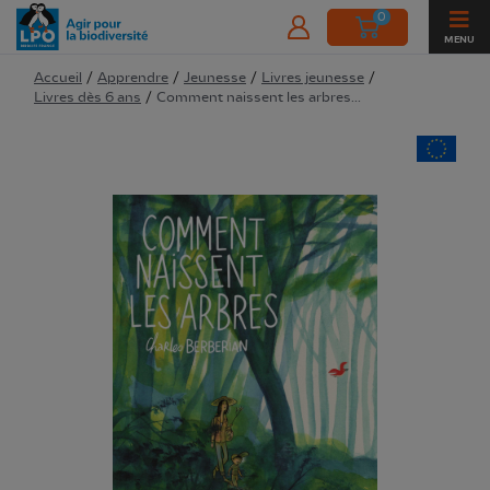
0
MENU
Accueil
/
Apprendre
/
Jeunesse
/
Livres jeunesse
/
Livres dès 6 ans
/
Comment naissent les arbres...