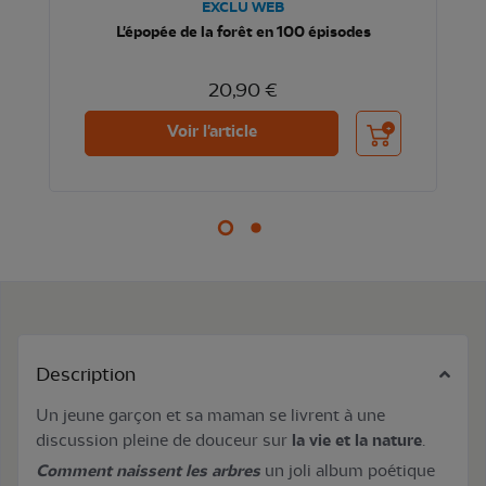
EXCLU WEB
L'épopée de la forêt en 100 épisodes
20,90 €
nier
Ajouter au panier
Voir l'article
Description
Un jeune garçon et sa maman se livrent à une
discussion pleine de douceur sur
la vie et la nature
.
Comment naissent les arbres
un joli album poétique