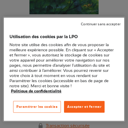
Comment naissent les arbres...
Continuer sans accepter
(Ref.
EN1360
)
Utilisation des cookies par la LPO
16,00 €
EXCLU WEB
Notre site utilise des cookies afin de vous proposer la
meilleure expérience possible. En cliquant sur « Accepter
Partez à la découverte des arbres en suivant un jeune
et fermer », vous autorisez le stockage de cookies sur
garçon et sa maman.
Voir plus
votre appareil pour améliorer votre navigation sur nos
pages, nous permettre d’analyser l’utilisation du site et
ainsi contribuer à l’améliorer. Vous pourrez revenir sur
votre choix à tout moment en vous rendant sur
Quantité
Paramétrer les cookies (accessible en bas de page de
notre site). Merci et bonne visite !
Politique de confidentialité
Dernières pièces en stock !
Paramétrer les cookies
Accepter et fermer
Ajouter au panier
Transaction sécurisée