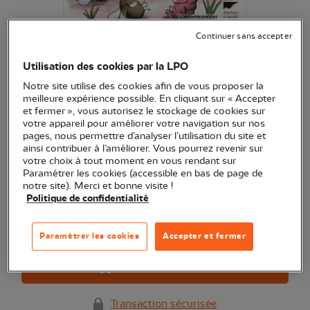
Continuer sans accepter
Affreux, sales et marrants
Utilisation des cookies par la LPO
(Ref.
EN0935
)
Notre site utilise des cookies afin de vous proposer la
14,90 €
meilleure expérience possible. En cliquant sur « Accepter
EXCLU WEB
et fermer », vous autorisez le stockage de cookies sur
L’univers bucolique des morpions et des mouches !
votre appareil pour améliorer votre navigation sur nos
pages, nous permettre d’analyser l’utilisation du site et
Voir plus
ainsi contribuer à l’améliorer. Vous pourrez revenir sur
votre choix à tout moment en vous rendant sur
Paramétrer les cookies (accessible en bas de page de
notre site). Merci et bonne visite !
Quantité
Politique de confidentialité
Dernières pièces en stock !
Paramétrer les cookies
Accepter et fermer
Ajouter au panier
Transaction sécurisée