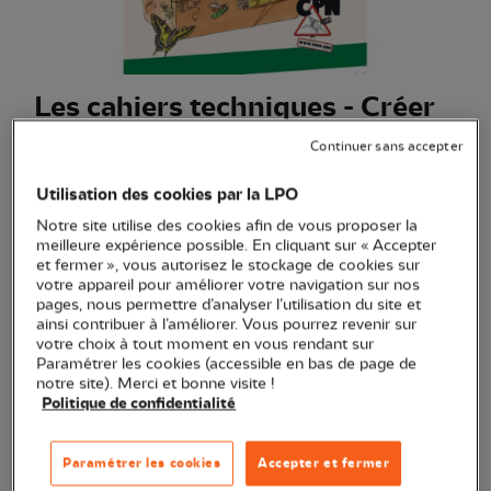
Les cahiers techniques - Créer
des refuges à insectes
Continuer sans accepter
(Ref.
EN0773
)
Utilisation des cookies par la LPO
8,00 €
EXCLU WEB
Notre site utilise des cookies afin de vous proposer la
Tout pour découvrir, observer et mieux connaître le monde
meilleure expérience possible. En cliquant sur « Accepter
et fermer », vous autorisez le stockage de cookies sur
fascinant des insectes.
Voir plus
votre appareil pour améliorer votre navigation sur nos
pages, nous permettre d’analyser l’utilisation du site et
ainsi contribuer à l’améliorer. Vous pourrez revenir sur
votre choix à tout moment en vous rendant sur
Quantité
Paramétrer les cookies (accessible en bas de page de
notre site). Merci et bonne visite !
Politique de confidentialité
En stock
Paramétrer les cookies
Accepter et fermer
Ajouter au panier