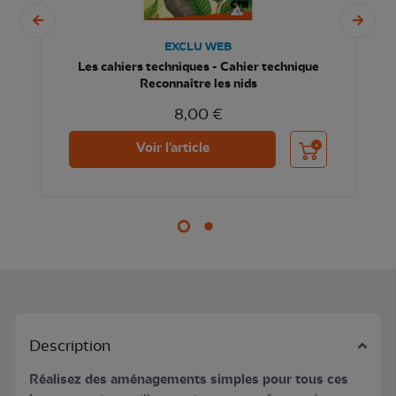
EXCLU WEB
Les cahiers techniques - Cahier technique
Reconnaître les nids
8,00 €
nier
Ajouter au panier
Voir l'article
Description
Réalisez des aménagements simples pour tous ces